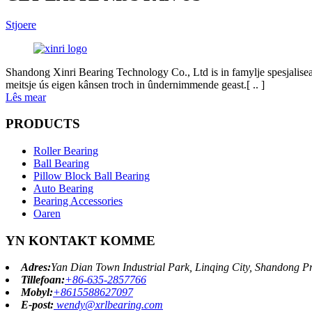
Stjoere
Shandong Xinri Bearing Technology Co., Ltd is in famylje spesjalisearr
meitsje ús eigen kânsen troch in ûndernimmende geast.[ .. ]
Lês mear
PRODUCTS
Roller Bearing
Ball Bearing
Pillow Block Ball Bearing
Auto Bearing
Bearing Accessories
Oaren
YN KONTAKT KOMME
Adres:
Yan Dian Town Industrial Park, Linqing City, Shandong Pr
Tillefoan:
+86-635-2857766
Mobyl:
+8615588627097
E-post:
wendy@xrlbearing.com