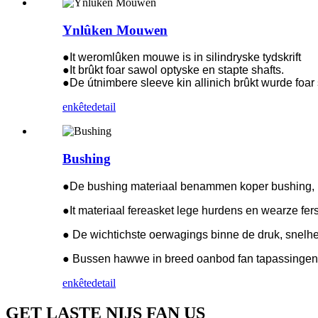
Ynlûken Mouwen
●It weromlûken mouwe is in silindryske tydskrift
●It brûkt foar sawol optyske en stapte shafts.
●De útnimbere sleeve kin allinich brûkt wurde foar 
enkête
detail
Bushing
●De bushing materiaal benammen koper bushing, 
●It materiaal fereasket lege hurdens en wearze fers
● De wichtichste oerwagings binne de druk, snelhe
● Bussen hawwe in breed oanbod fan tapassingen e
enkête
detail
GET LASTE NIJS FAN US