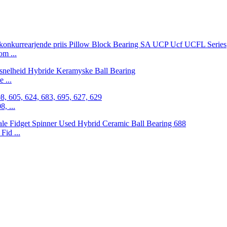
m ...
 ...
, ...
id ...