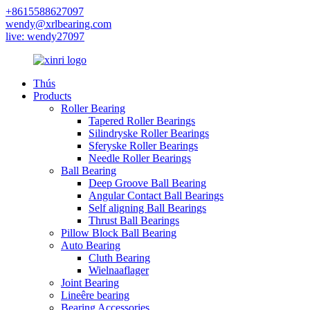
+8615588627097
wendy@xrlbearing.com
live: wendy27097
Thús
Products
Roller Bearing
Tapered Roller Bearings
Silindryske Roller Bearings
Sferyske Roller Bearings
Needle Roller Bearings
Ball Bearing
Deep Groove Ball Bearing
Angular Contact Ball Bearings
Self aligning Ball Bearings
Thrust Ball Bearings
Pillow Block Ball Bearing
Auto Bearing
Cluth Bearing
Wielnaaflager
Joint Bearing
Lineêre bearing
Bearing Accessories