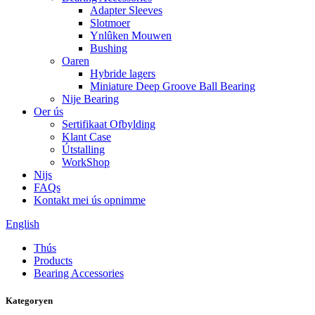
Adapter Sleeves
Slotmoer
Ynlûken Mouwen
Bushing
Oaren
Hybride lagers
Miniature Deep Groove Ball Bearing
Nije Bearing
Oer ús
Sertifikaat Ofbylding
Klant Case
Útstalling
WorkShop
Nijs
FAQs
Kontakt mei ús opnimme
English
Thús
Products
Bearing Accessories
Kategoryen