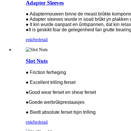
Adapter Sleeves
● Adaptermouwen binne de meast brûkte komponinten
● Adapter sleeves wurde in soad brûkt yn plakken d
● It kin wurde oanpast en ûntspannen, dat kin relax 
●It is geskikt foar de gelegenheid fan grutte bearin
enkête
detail
Slot Nuts
● Friction ferheging
● Excellent trilling ferset
●Good wear ferset en shear ferset
●Goede werbrûkprestaasjes
● Biedt absolute ferset tsjin trilling
enkête
detail