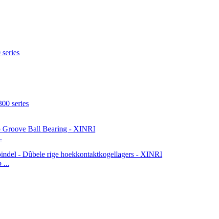
.
...