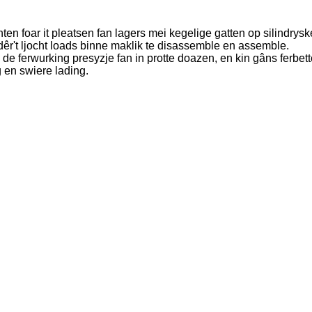
 foar it pleatsen fan lagers mei kegelige gatten op silindrys
êr't ljocht loads binne maklik te disassemble en assemble.
de ferwurking presyzje fan in protte doazen, en kin gâns ferbette
g en swiere lading.