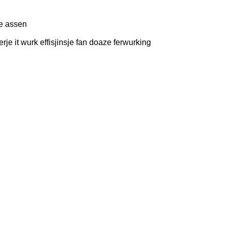
ke assen
rje it wurk effisjinsje fan doaze ferwurking