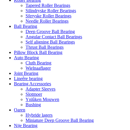
Roller Bearing
Tapered Roller Bearings
Silindryske Roller Bearings
Sferyske Roller Bearings
Needle Roller Bearings
Ball Bearing
Deep Groove Ball Bearing
Angular Contact Ball Bearings
Self aligning Ball Bearings
Thrust Ball Bearings
Pillow Block Ball Bearing
Auto Bearing
Cluth Bearing
Wielnaaflager
Joint Bearing
Lineêre bearing
Bearing Accessories
Adapter Sleeves
Slotmoer
Ynlûken Mouwen
Bushing
Oaren
Hybride lagers
Miniature Deep Groove Ball Bearing
Nije Bearing