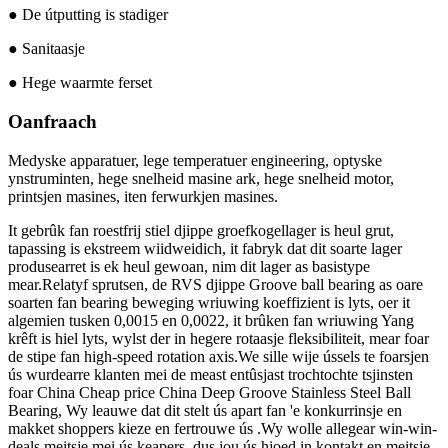
● De útputting is stadiger
● Sanitaasje
● Hege waarmte ferset
Oanfraach
Medyske apparatuer, lege temperatuer engineering, optyske
ynstruminten, hege snelheid masine ark, hege snelheid motor,
printsjen masines, iten ferwurkjen masines.
It gebrûk fan roestfrij stiel djippe groefkogellager is heul grut,
tapassing is ekstreem wiidweidich, it fabryk dat dit soarte lager
produsearret is ek heul gewoan, nim dit lager as basistype
mear.Relatyf sprutsen, de RVS djippe Groove ball bearing as oare
soarten fan bearing beweging wriuwing koeffizient is lyts, oer it
algemien tusken 0,0015 en 0,0022, it brûken fan wriuwing Yang
krêft is hiel lyts, wylst der in hegere rotaasje fleksibiliteit, mear foar
de stipe fan high-speed rotation axis.We sille wije ússels te foarsjen
ús wurdearre klanten mei de meast entûsjast trochtochte tsjinsten
foar China Cheap price China Deep Groove Stainless Steel Ball
Bearing, Wy leauwe dat dit stelt ús apart fan 'e konkurrinsje en
makket shoppers kieze en fertrouwe ús .Wy wolle allegear win-win-
deals meitsje mei ús keapers, dus jou ús hjoed in kontakt en meitsje