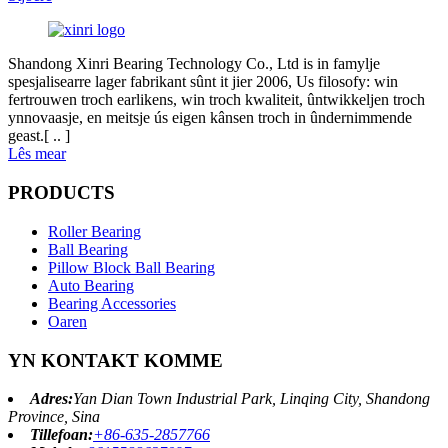
Shandong Xinri Bearing Technology Co., Ltd is in famylje
spesjalisearre lager fabrikant sûnt it jier 2006, Us filosofy: win
fertrouwen troch earlikens, win troch kwaliteit, ûntwikkeljen troch
ynnovaasje, en meitsje ús eigen kânsen troch in ûndernimmende
geast.[ .. ]
Lês mear
PRODUCTS
Roller Bearing
Ball Bearing
Pillow Block Ball Bearing
Auto Bearing
Bearing Accessories
Oaren
YN KONTAKT KOMME
Adres:
Yan Dian Town Industrial Park, Linqing City, Shandong
Province, Sina
Tillefoan:
+86-635-2857766