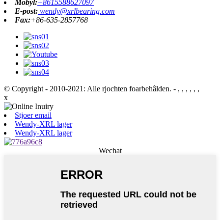
Mobyl:
+8615588627097
E-post:
wendy@xrlbearing.com
Fax:
+86-635-2857768
© Copyright - 2010-2021: Alle rjochten foarbehâlden.
- , , , , , ,
x
Stjoer email
Wendy-XRL lager
Wendy-XRL lager
Wechat