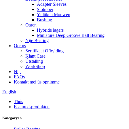
Adapter Sleeves
Slotmoer
Ynlûken Mouwen
Bushing
Oaren
Hybride lagers
Miniature Deep Groove Ball Bearing
Nije Bearing
Oer ús
Sertifikaat Ofbylding
Klant Case
Útstalling
WorkShop
Nijs
FAQs
Kontakt mei ús opnimme
English
Thús
Featured-produkten
Kategoryen