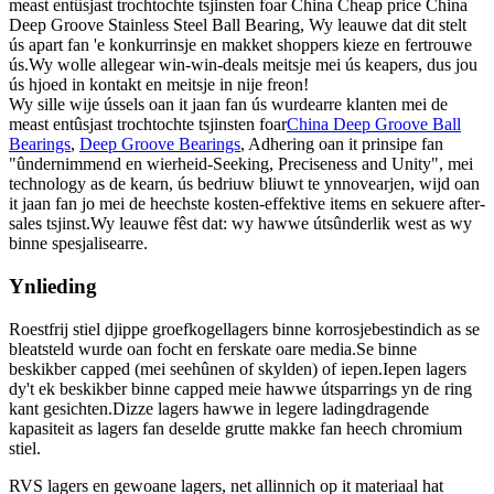
meast entûsjast trochtochte tsjinsten foar China Cheap price China
Deep Groove Stainless Steel Ball Bearing, Wy leauwe dat dit stelt
ús apart fan 'e konkurrinsje en makket shoppers kieze en fertrouwe
ús.Wy wolle allegear win-win-deals meitsje mei ús keapers, dus jou
ús hjoed in kontakt en meitsje in nije freon!
Wy sille wije ússels oan it jaan fan ús wurdearre klanten mei de
meast entûsjast trochtochte tsjinsten foar
China Deep Groove Ball
Bearings
,
Deep Groove Bearings
, Adhering oan it prinsipe fan
"ûndernimmend en wierheid-Seeking, Preciseness and Unity", mei
technology as de kearn, ús bedriuw bliuwt te ynnovearjen, wijd oan
it jaan fan jo mei de heechste kosten-effektive items en sekuere after-
sales tsjinst.Wy leauwe fêst dat: wy hawwe útsûnderlik west as wy
binne spesjalisearre.
Ynlieding
Roestfrij stiel djippe groefkogellagers binne korrosjebestindich as se
bleatsteld wurde oan focht en ferskate oare media.Se binne
beskikber capped (mei seehûnen of skylden) of iepen.Iepen lagers
dy't ek beskikber binne capped meie hawwe útsparrings yn de ring
kant gesichten.Dizze lagers hawwe in legere ladingdragende
kapasiteit as lagers fan deselde grutte makke fan heech chromium
stiel.
RVS lagers en gewoane lagers, net allinnich op it materiaal hat