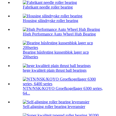
Fabrikant needle roller bearing
Housing silindryske roller bearing
High Performance Auto Wheel Hub Bearing
Bearing húsfesting kussenblok lager ucp
200series
hege kwaliteit plain thrust ball bearings
NTN/NSK/KOYO Groefkogellager 6300 series,
64...
Self-aligning roller bearing leveransier