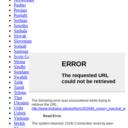
Pashto
Persian
Punjabi
Serbian
Sesotho
Sinhala
Slovak
Slovenian
Somali
Samoan
Scots Gaelic
Shona
Sindhi
Sundanese
Swahili
Tajik
Tamil
Telugu
Thai
Ukrainian
Urdu
Uzbek
Vietnamese
Welsh