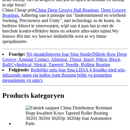
in nije freon!
China Cheap priis
China Deep Groove Ball Bearings
,
Deep Groove
Bearings
, Adhering oan it prinsipe fan "ûndernimmend en wierheid-
Seeking, Preciseness and Unity", mei technology as de kearn, ús
bedriuw bliuwt te ynnovearjen, wijd oan it jaan fan jo mei de
heechste kosten-effektive items en sekuere after-sales tsjinst.Wy
leauwe fêst dat: wy hawwe útsûnderlik west as wy binne
spesjalisearre.
Foarige:
Nij moadeûntwerp foar Sina Single/Dûbele Row Deep
Groove, Angular Contact, Aligning, Thrust, Insert, Pillow Block,
Ball/Cylindrical, Sfeical, Tapered, Needle, Rolling Bearing
Folgjende:
Redelijke priis foar Sina LHSA 4 froulike tried sels-
útlizzende stang ein ballen Joint Bearing brûkt yn keppeling
meganismen yn auto's
Products kategoryen