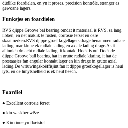
dúdlike foardielen, en yn it proses, precision kontrôle, stranger as
gewoane lagers.
Funksjes en foardielen
RVS djippe Groove bal bearing omdat it materiaal is RVS, sa lang
libben, en net maklik te rusten, corrosie ferset en oare
skaaimerken.RVS djippe groef kogellagers drage benammen radiale
lading, mar kinne ek radiale lading en axiale lading drage.As it
allinnich draacht radiale lading, it kontakt Hoek is nul.Doe't de
djippe Groove ball bearing hat in grutte radiale klaring, it hat de
prestaasjes fan angular kontakt lager en kin drage in grutte axial
lading.De wriuwingskoëffisjint fan it djippe groefkogellager is heul
lyts, en de limytsnelheid is ek heul heech.
Foardiel
● Excellent corrosie ferset
● kin waskber wêze
● Kin rinne yn floeistof