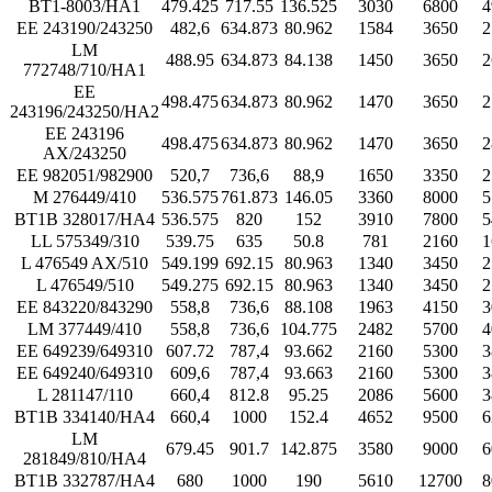
BT1-8003/HA1
479.425
717.55
136.525
3030
6800
4
EE 243190/243250
482,6
634.873
80.962
1584
3650
2
LM
488.95
634.873
84.138
1450
3650
2
772748/710/HA1
EE
498.475
634.873
80.962
1470
3650
2
243196/243250/HA2
EE 243196
498.475
634.873
80.962
1470
3650
2
AX/243250
EE 982051/982900
520,7
736,6
88,9
1650
3350
2
M 276449/410
536.575
761.873
146.05
3360
8000
5
BT1B 328017/HA4
536.575
820
152
3910
7800
5
LL 575349/310
539.75
635
50.8
781
2160
1
L 476549 AX/510
549.199
692.15
80.963
1340
3450
2
L 476549/510
549.275
692.15
80.963
1340
3450
2
EE 843220/843290
558,8
736,6
88.108
1963
4150
3
LM 377449/410
558,8
736,6
104.775
2482
5700
4
EE 649239/649310
607.72
787,4
93.662
2160
5300
3
EE 649240/649310
609,6
787,4
93.663
2160
5300
3
L 281147/110
660,4
812.8
95.25
2086
5600
3
BT1B 334140/HA4
660,4
1000
152.4
4652
9500
6
LM
679.45
901.7
142.875
3580
9000
6
281849/810/HA4
BT1B 332787/HA4
680
1000
190
5610
12700
8