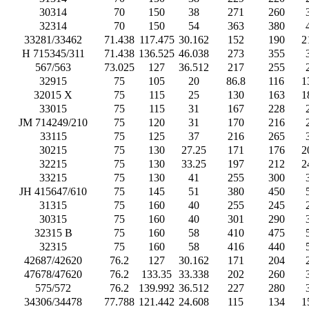
30314
70
150
38
271
260
32314
70
150
54
363
380
33281/33462
71.438
117.475
30.162
152
190
2
H 715345/311
71.438
136.525
46.038
273
355
567/563
73.025
127
36.512
217
255
32915
75
105
20
86.8
116
1
32015 X
75
115
25
130
163
1
33015
75
115
31
167
228
JM 714249/210
75
120
31
170
216
33115
75
125
37
216
265
30215
75
130
27.25
171
176
2
32215
75
130
33.25
197
212
2
33215
75
130
41
255
300
JH 415647/610
75
145
51
380
450
31315
75
160
40
255
245
30315
75
160
40
301
290
32315 B
75
160
58
410
475
32315
75
160
58
416
440
42687/42620
76.2
127
30.162
171
204
47678/47620
76.2
133.35
33.338
202
260
575/572
76.2
139.992
36.512
227
280
34306/34478
77.788
121.442
24.608
115
134
1