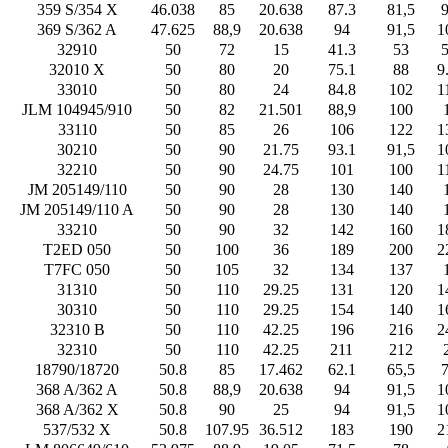
359 S/354 X
46.038
85
20.638
87.3
81,5
9
369 S/362 A
47.625
88,9
20.638
94
91,5
1
32910
50
72
15
41.3
53
5
32010 X
50
80
20
75.1
88
9
33010
50
80
24
84.8
102
1
JLM 104945/910
50
82
21.501
88,9
100
33110
50
85
26
106
122
1
30210
50
90
21.75
93.1
91,5
1
32210
50
90
24.75
101
100
1
JM 205149/110
50
90
28
130
140
JM 205149/110 A
50
90
28
130
140
33210
50
90
32
142
160
1
T2ED 050
50
100
36
189
200
2
T7FC 050
50
105
32
134
137
31310
50
110
29.25
131
120
1
30310
50
110
29.25
154
140
1
32310 B
50
110
42.25
196
216
2
32310
50
110
42.25
211
212
18790/18720
50.8
85
17.462
62.1
65,5
7
368 A/362 A
50.8
88,9
20.638
94
91,5
1
368 A/362 X
50.8
90
25
94
91,5
1
537/532 X
50.8
107.95
36.512
183
190
2