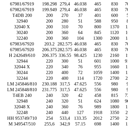
67981/67919
198.298
279,4
46.038
465
830
7
67982/67919
199.949
279,4
46.038
465
830
7
T4DB 200
200
270
37
401
600
32940
200
280
51
588
950
32040 X
200
310
70
800
1370
1
30240
200
360
64
845
1120
1
32240
200
360
104
1300
2000
1
67983/67920
203.2
282.575
46.038
465
830
7
67985/67920
206.375
282.575
46.038
465
830
7
H 242649/610
206.375
336.55
98.425
1230
2160
1
32944
220
300
51
601
1000
9
32044 X
220
340
76
955
1660
1
30244
220
400
72
1059
1400
1
32244
220
400
114
1720
2700
2
LM 245846/810
230.188
317,5
47.625
556
980
LM 245848/810
231.775
317,5
47.625
556
980
T4EB 240
240
320
42
458
815
7
32948
240
320
51
624
1080
9
32048 X
240
360
76
989
1800
1
32248
240
440
127
1918
3350
2
HH 953749/710
254
533,4
133.35
2012
2750
2
M 349547/510
255,6
342,9
57.15
698
1400
1