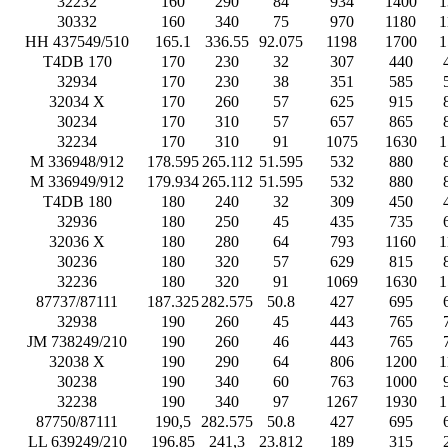
32232
160
290
84
934
1400
1
30332
160
340
75
970
1180
1
HH 437549/510
165.1
336.55
92.075
1198
1700
1
T4DB 170
170
230
32
307
440
32934
170
230
38
351
585
32034 X
170
260
57
625
915
30234
170
310
57
657
865
32234
170
310
91
1075
1630
1
M 336948/912
178.595
265.112
51.595
532
880
M 336949/912
179.934
265.112
51.595
532
880
T4DB 180
180
240
32
309
450
32936
180
250
45
435
735
32036 X
180
280
64
793
1160
1
30236
180
320
57
629
815
32236
180
320
91
1069
1630
1
87737/87111
187.325
282.575
50.8
427
695
32938
190
260
45
443
765
JM 738249/210
190
260
46
443
765
32038 X
190
290
64
806
1200
1
30238
190
340
60
763
1000
32238
190
340
97
1267
1930
1
87750/87111
190,5
282.575
50.8
427
695
LL 639249/210
196.85
241,3
23.812
189
315