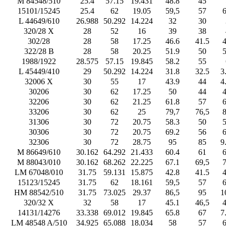
M 84548/510
25.4
57.15
19.431
48.8
45
15101/15245
25.4
62
19.05
59,5
57
6
L 44649/610
26.988
50.292
14.224
32
30
320/28 X
28
52
16
39
38
302/28
28
58
17.25
46.6
41.5
4
322/28 B
28
58
20.25
51.9
50
5
1988/1922
28.575
57.15
19.845
58.2
55
L 45449/410
29
50.292
14.224
31.8
32.5
3
32006 X
30
55
17
43.9
44
4
30206
30
62
17.25
50
44
4
32206
30
62
21.25
61.8
57
6
33206
30
62
25
79,7
76,5
8
31306
30
72
20.75
58.3
50
5
30306
30
72
20.75
69.2
56
6
32306
30
72
28.75
95
85
9
M 86649/610
30.162
64.292
21.433
60.4
61
6
M 88043/010
30.162
68.262
22.225
67.1
69,5
7
LM 67048/010
31.75
59.131
15.875
42.8
41.5
4
15123/15245
31.75
62
18.161
59,5
57
6
HM 88542/510
31.75
73.025
29.37
86,5
95
1
320/32 X
32
58
17
45.1
46,5
4
14131/14276
33.338
69.012
19.845
65.8
67
7
LM 48548 A/510
34.925
65.088
18.034
58
57
6