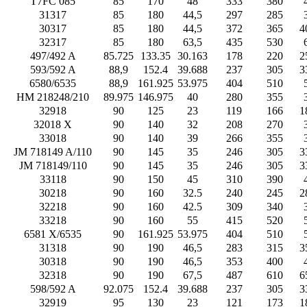
T7FC 085
85
170
48
333
380
31317
85
180
44,5
297
285
30317
85
180
44,5
372
365
4
32317
85
180
63,5
435
530
497/492 A
85.725
133.35
30.163
178
220
2
593/592 A
88,9
152.4
39.688
237
305
3
6580/6535
88,9
161.925
53.975
404
510
HM 218248/210
89.975
146.975
40
280
355
32918
90
125
23
119
166
1
32018 X
90
140
32
208
270
33018
90
140
39
266
355
JM 718149 A/110
90
145
35
246
305
3
JM 718149/110
90
145
35
246
305
3
33118
90
150
45
310
390
30218
90
160
32.5
240
245
2
32218
90
160
42.5
309
340
33218
90
160
55
415
520
6581 X/6535
90
161.925
53.975
404
510
31318
90
190
46,5
283
315
3
30318
90
190
46,5
353
400
32318
90
190
67,5
487
610
6
598/592 A
92.075
152.4
39.688
237
305
3
32919
95
130
23
121
173
1