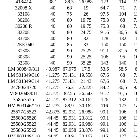
418/414
38.1
88,5
26.988
123
114
1
32008 X
40
68
19
64,7
71
7
33108
40
75
26
97,5
104
1
30208
40
80
19.75
75.8
68
7
30208 R
40
80
19.75
75.8
68
7
32208
40
80
24.75
91.6
86,5
9
33208
40
80
32
128
132
T2EE 040
40
85
33
150
150
1
31308
40
90
25.25
91.1
81,5
9
30308
40
90
25.25
106
95
1
32308
40
90
35.25
143
140
LM 300849/811
40.987
67.975
17.5
53.6
58,5
6
LM 501349/310
41.275
73.431
19.558
67,6
68
7
LM 501349/314
41.275
73.431
21.43
67,6
68
7
24780/24720
41.275
76.2
22.225
84.2
86,5
9
M 802048/011
41.275
82.55
26.543
91.2
91,5
1
3585/3525
41.275
87.312
30.162
126
132
HM 803146/110
41.275
88,9
30.162
116
127
1
25577/25523
42.875
82.931
26.988
99.1
106
25580/25520
44.45
82.931
23.812
99.1
106
1
25580/25523
44.45
82.931
26.988
99.1
106
1
25580/25522
44.45
83.058
23.876
99.1
106
1
HM 803149/110
44.45
88,9
30.162
116
127
1