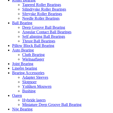
Roller Bearing
Tapered Roller Bearings
Silindryske Roller Bearings
Sferyske Roller Bearings
Needle Roller Bearings
Ball Bearing
Deep Groove Ball Bearing
Angular Contact Ball Bearings
Self aligning Ball Bearings
Thrust Ball Bearings
Pillow Block Ball Bearing
Auto Bearing
Cluth Bearing
Wielnaaflager
Joint Bearing
Lineêre bearing
Bearing Accessories
Adapter Sleeves
Slotmoer
Ynlûken Mouwen
Bushing
Oaren
Hybride lagers
Miniature Deep Groove Ball Bearing
Nije Bearing