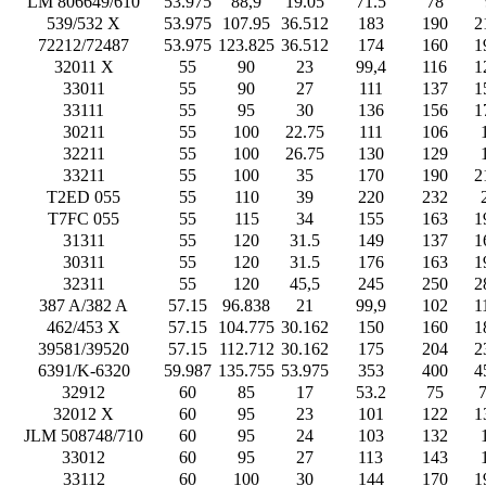
LM 806649/610
53.975
88,9
19.05
71.5
78
539/532 X
53.975
107.95
36.512
183
190
2
72212/72487
53.975
123.825
36.512
174
160
1
32011 X
55
90
23
99,4
116
1
33011
55
90
27
111
137
1
33111
55
95
30
136
156
1
30211
55
100
22.75
111
106
32211
55
100
26.75
130
129
33211
55
100
35
170
190
2
T2ED 055
55
110
39
220
232
T7FC 055
55
115
34
155
163
1
31311
55
120
31.5
149
137
1
30311
55
120
31.5
176
163
1
32311
55
120
45,5
245
250
2
387 A/382 A
57.15
96.838
21
99,9
102
1
462/453 X
57.15
104.775
30.162
150
160
1
39581/39520
57.15
112.712
30.162
175
204
2
6391/K-6320
59.987
135.755
53.975
353
400
4
32912
60
85
17
53.2
75
7
32012 X
60
95
23
101
122
1
JLM 508748/710
60
95
24
103
132
33012
60
95
27
113
143
33112
60
100
30
144
170
1