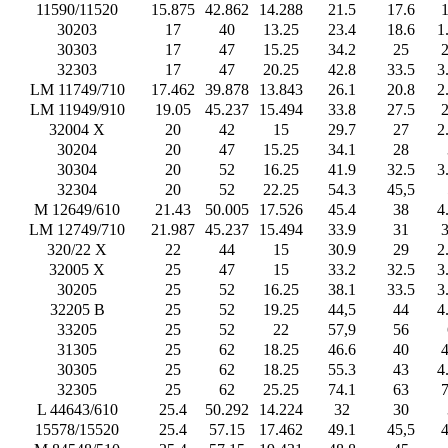
11590/11520
15.875
42.862
14.288
21.5
17.6
1
30203
17
40
13.25
23.4
18.6
1
30303
17
47
15.25
34.2
25
2
32303
17
47
20.25
42.8
33.5
3
LM 11749/710
17.462
39.878
13.843
26.1
20.8
2
LM 11949/910
19.05
45.237
15.494
33.8
27.5
2
32004 X
20
42
15
29.7
27
2
30204
20
47
15.25
34.1
28
30304
20
52
16.25
41.9
32.5
3
32304
20
52
22.25
54.3
45,5
M 12649/610
21.43
50.005
17.526
45.4
38
4
LM 12749/710
21.987
45.237
15.494
33.9
31
3
320/22 X
22
44
15
30.9
29
2
32005 X
25
47
15
33.2
32.5
3
30205
25
52
16.25
38.1
33.5
3
32205 B
25
52
19.25
44,5
44
4
33205
25
52
22
57,9
56
31305
25
62
18.25
46.6
40
4
30305
25
62
18.25
55.3
43
4
32305
25
62
25.25
74.1
63
7
L 44643/610
25.4
50.292
14.224
32
30
15578/15520
25.4
57.15
17.462
49.1
45,5
4