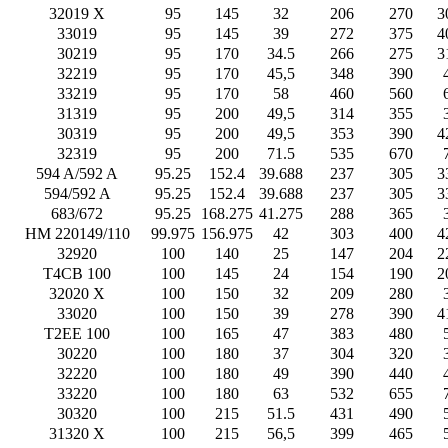
32019 X
95
145
32
206
270
3
33019
95
145
39
272
375
4
30219
95
170
34.5
266
275
3
32219
95
170
45,5
348
390
33219
95
170
58
460
560
31319
95
200
49,5
314
355
30319
95
200
49,5
353
390
4
32319
95
200
71.5
535
670
594 A/592 A
95.25
152.4
39.688
237
305
3
594/592 A
95.25
152.4
39.688
237
305
3
683/672
95.25
168.275
41.275
288
365
HM 220149/110
99.975
156.975
42
303
400
4
32920
100
140
25
147
204
2
T4CB 100
100
145
24
154
190
2
32020 X
100
150
32
209
280
33020
100
150
39
278
390
4
T2EE 100
100
165
47
383
480
30220
100
180
37
304
320
32220
100
180
49
390
440
33220
100
180
63
532
655
30320
100
215
51.5
431
490
31320 X
100
215
56,5
399
465