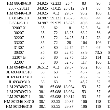
HM 88649/610
34.925
72.233
25.4
83
90
25877/25821
34.925
73.025
23.812
89.1
88
9
HM 89446/410
34.925
76.2
29.37
95.2
106
1
L 68149/110
34.987
59.131
15.875
40,6
44
4
L 68149/111
34.987
59.975
15.875
40,6
44
4
32007 X
35
62
18
52.3
54
5
30207
35
72
18.25
63.2
56
6
32207
35
72
24.25
81.2
78
8
33207
35
72
28
104
106
1
31307
35
80
22.75
75.4
67
7
30307
35
80
22.75
88,9
73,5
8
32307 B
35
80
32.75
115
114
1
32307
35
80
32.75
117
106
1
HM 89449/410
36.512
76.2
29.37
95.2
106
1
JL 69349 A/310
38
63
17
45,7
52
5
JL 69349 X/310
38
63
17
45,7
52
5
JL 69349/310
38
63
17
45,7
52
5
LM 29748/710
38.1
65.088
18.034
53
57
6
LM 29749/710
38.1
65.088
18.034
53
57
6
LM 29749/711
38.1
65.088
19.812
53
57
6
HM 801346 X/310
38.1
82.55
29.37
106
118
1
HM 801346/310
38.1
82.55
29.37
106
118
1