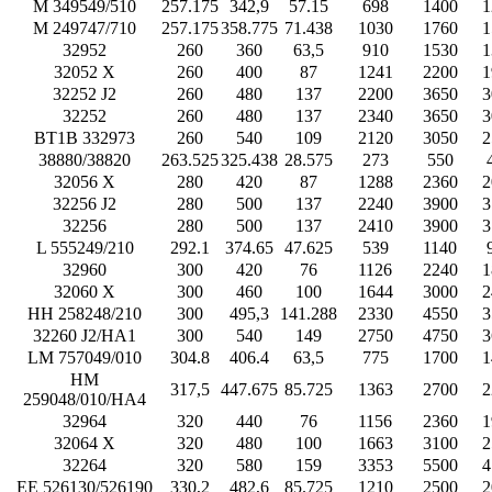
M 349549/510
257.175
342,9
57.15
698
1400
1
M 249747/710
257.175
358.775
71.438
1030
1760
1
32952
260
360
63,5
910
1530
1
32052 X
260
400
87
1241
2200
1
32252 J2
260
480
137
2200
3650
3
32252
260
480
137
2340
3650
3
BT1B 332973
260
540
109
2120
3050
2
38880/38820
263.525
325.438
28.575
273
550
32056 X
280
420
87
1288
2360
2
32256 J2
280
500
137
2240
3900
3
32256
280
500
137
2410
3900
3
L 555249/210
292.1
374.65
47.625
539
1140
32960
300
420
76
1126
2240
1
32060 X
300
460
100
1644
3000
2
HH 258248/210
300
495,3
141.288
2330
4550
3
32260 J2/HA1
300
540
149
2750
4750
3
LM 757049/010
304.8
406.4
63,5
775
1700
1
HM
317,5
447.675
85.725
1363
2700
2
259048/010/HA4
32964
320
440
76
1156
2360
1
32064 X
320
480
100
1663
3100
2
32264
320
580
159
3353
5500
4
EE 526130/526190
330,2
482,6
85.725
1210
2500
2