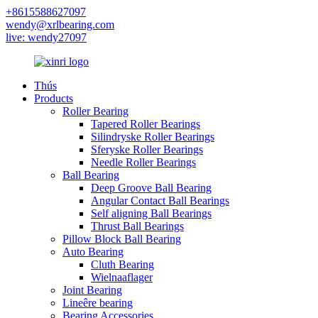
+8615588627097
wendy@xrlbearing.com
live: wendy27097
Thús
Products
Roller Bearing
Tapered Roller Bearings
Silindryske Roller Bearings
Sferyske Roller Bearings
Needle Roller Bearings
Ball Bearing
Deep Groove Ball Bearing
Angular Contact Ball Bearings
Self aligning Ball Bearings
Thrust Ball Bearings
Pillow Block Ball Bearing
Auto Bearing
Cluth Bearing
Wielnaaflager
Joint Bearing
Lineêre bearing
Bearing Accessories