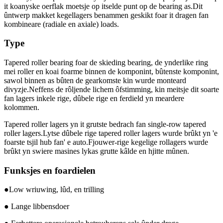
it koanyske oerflak moetsje op itselde punt op de bearing as.Dit
ûntwerp makket kegellagers benammen geskikt foar it dragen fan
kombineare (radiale en axiale) loads.
Type
Tapered roller bearing foar de skieding bearing, de ynderlike ring
mei roller en koai foarme binnen de komponint, bûtenste komponint,
sawol binnen as bûten de gearkomste kin wurde monteard
divyzje.Neffens de rôljende lichem ôfstimming, kin meitsje dit soarte
fan lagers inkele rige, dûbele rige en ferdield yn meardere
kolommen.
Tapered roller lagers yn it grutste bedrach fan single-row tapered
roller lagers.Lytse dûbele rige tapered roller lagers wurde brûkt yn 'e
foarste tsjil hub fan' e auto.Fjouwer-rige kegelige rollagers wurde
brûkt yn swiere masines lykas grutte kâlde en hjitte mûnen.
Funksjes en foardielen
●Low wriuwing, lûd, en trilling
● Lange libbensdoer