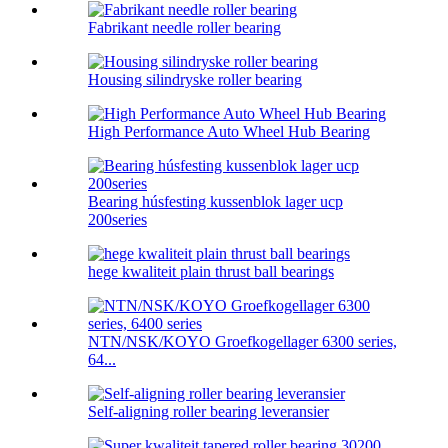
Fabrikant needle roller bearing
Housing silindryske roller bearing
High Performance Auto Wheel Hub Bearing
Bearing húsfesting kussenblok lager ucp
200series
hege kwaliteit plain thrust ball bearings
NTN/NSK/KOYO Groefkogellager 6300 series,
64...
Self-aligning roller bearing leveransier