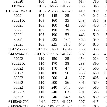
32320
100
215
77,5
617
780
687/672
101.6
168.275
41.275
288
365
HH 224335/310
101.6
212.725
66.675
619
830
32921
105
145
25
149
212
2
32021 X
105
160
35
248
335
3
33021
105
160
43
303
430
4
30221
105
190
39
333
355
32221
105
190
53
443
510
30321
105
225
53,5
462
530
32321
105
225
81,5
645
815
56425/56650
107.95
165.1
36.512
256
355
3
64432/64708
109.975
179.975
41.275
307
415
4
32922
110
150
25
154
224
32022 X
110
170
38
288
390
33022
110
170
47
343
500
33122
110
180
56
455
630
6
30222
110
200
41
327
405
32222
110
200
56
491
570
30322
110
240
54,5
507
585
31322 X
110
240
63
491
585
32322
110
240
84,5
675
830
8
64450/64700
114.3
177,8
41.275
307
415
4
68450/68712
114.3
180.975
34.925
227
280