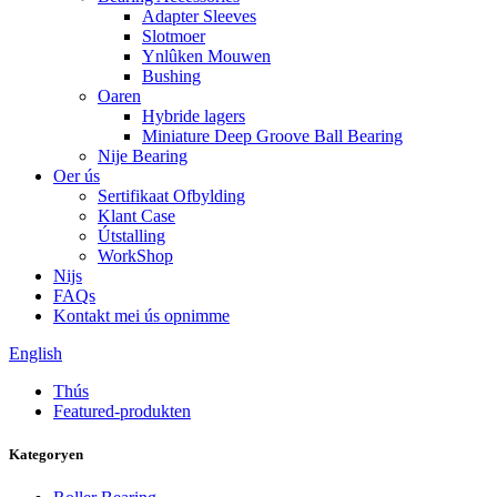
Adapter Sleeves
Slotmoer
Ynlûken Mouwen
Bushing
Oaren
Hybride lagers
Miniature Deep Groove Ball Bearing
Nije Bearing
Oer ús
Sertifikaat Ofbylding
Klant Case
Útstalling
WorkShop
Nijs
FAQs
Kontakt mei ús opnimme
English
Thús
Featured-produkten
Kategoryen