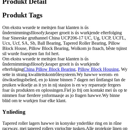
Produkt Detail
Produkt Tags
Om ekstra wearde te meitsjen foar klanten is ús
ûndernimmingsfilosofy;keaper groeit is ús wurkjende efterfolging
foar Sineeske gruthannel China UCP206-17 UC, Ug, UCP, UCFL,
Ucx, Ucf, SA, Sb, Ball Bearing, Tapered Roller Bearing, Pillow
Block House, Pillow Block Bearing, Wolkom jo fraach, bêste tsjinst
sil wurde foarsjoen fan fol hert.
Om ekstra wearde te meitsjen foar klanten is ús
ûndernimmingsfilosofy;keaper groeit is ús wurkjende
efterfolging
China Pillow Block Bearing
,
Pillow Block Housing
, Wy
sette in strang kwaliteitskontrôlesysteem.Wy hawwe werom- en
útwikselingsbelied, en jo kinne binnen 7 dagen nei ûntfangst fan de
pruiken wikselje as it yn in nij stasjon is en wy reparearje fergees
foar ús produkten en oplossingen.Fiel jo frij om kontakt mei ús op te
nimmen foar fierdere ynformaasje as jo fragen hawwe.Wy binne
bliid om te wurkjen foar elke klant.
Ynlieding
Tapered roller lagers hawwe in konyske ynderlike ring en in rûne
raceway, mei tapered rollers ynrjochte tusken.Alle projeksje linen op