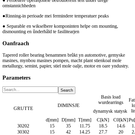
● Ferbettere operasjonele betrouberens sels ûnder drege
omstannichheden
●Rinning-in perioade mei fermindere temperatuer peaks
● Separable en wikselbere komponinten helpe om mounting,
dismounting en ûnderhâld te fasilitearjen
Oanfraach
Tapered roller bearing benammen brûkt yn automotive, gemyske
masines, mynbou masines pompen, macht plant stienkoal mole
metallurgy, semint, papier, stiel mole oalje, motor en oare yndustry.
Parameters
Basis load
Fat
wurdearrings
DIMINSJE
l
GRUTTE
li
dynamysk
statysk
d[mm]
D[mm]
T[mm]
C[kN]
C0[kN]
Pu
30202
15
35
11.75
18.5
14.6
1
30302
15
42
14.25
27.7
20
2