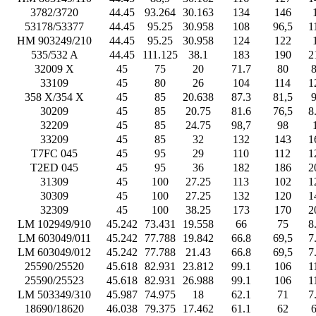
3782/3720
44.45
93.264
30.163
134
146
53178/53377
44.45
95.25
30.958
108
96,5
1
HM 903249/210
44.45
95.25
30.958
124
122
535/532 A
44.45
111.125
38.1
183
190
2
32009 X
45
75
20
71.7
80
8
33109
45
80
26
104
114
1
358 X/354 X
45
85
20.638
87.3
81,5
9
30209
45
85
20.75
81.6
76,5
8
32209
45
85
24.75
98,7
98
33209
45
85
32
132
143
1
T7FC 045
45
95
29
110
112
1
T2ED 045
45
95
36
182
186
2
31309
45
100
27.25
113
102
1
30309
45
100
27.25
132
120
1
32309
45
100
38.25
173
170
2
LM 102949/910
45.242
73.431
19.558
66
75
8
LM 603049/011
45.242
77.788
19.842
66.8
69,5
7
LM 603049/012
45.242
77.788
21.43
66.8
69,5
7
25590/25520
45.618
82.931
23.812
99.1
106
1
25590/25523
45.618
82.931
26.988
99.1
106
1
LM 503349/310
45.987
74.975
18
62.1
71
7
18690/18620
46.038
79.375
17.462
61.1
62
6