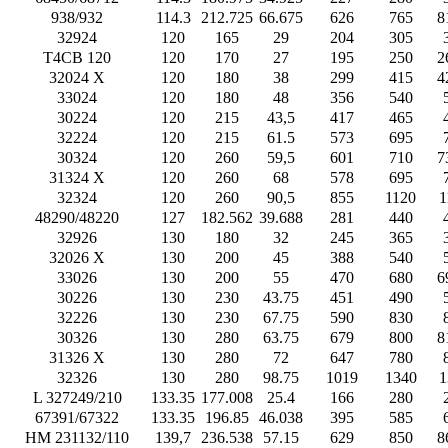
938/932
114.3
212.725
66.675
626
765
8
32924
120
165
29
204
305
T4CB 120
120
170
27
195
250
2
32024 X
120
180
38
299
415
4
33024
120
180
48
356
540
30224
120
215
43,5
417
465
32224
120
215
61.5
573
695
30324
120
260
59,5
601
710
7
31324 X
120
260
68
578
695
32324
120
260
90,5
855
1120
1
48290/48220
127
182.562
39.688
281
440
32926
130
180
32
245
365
32026 X
130
200
45
388
540
33026
130
200
55
470
680
6
30226
130
230
43.75
451
490
32226
130
230
67.75
590
830
30326
130
280
63.75
679
800
8
31326 X
130
280
72
647
780
32326
130
280
98.75
1019
1340
1
L 327249/210
133.35
177.008
25.4
166
280
67391/67322
133.35
196.85
46.038
395
585
HM 231132/110
139,7
236.538
57.15
629
850
8