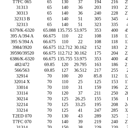
T7FC 065
65
130
37
194
216
2
31313
65
140
36
203
193
2
30313
65
140
36
240
228
2
32313 B
65
140
51
305
345
32313
65
140
51
323
335
6379/K-6320
65.088
135.755
53.975
353
400
4
395 A/394 A
66.675
110
22
108
118
1
395 S/394 A
66.675
110
22
108
118
1
3984/3920
66.675
112.712
30.162
152
183
2
39590/39520
66.675
112.712
30.162
175
204
2
6386/K-6320
66.675
135.755
53.975
353
400
4
482/472
69.85
120
29.795
163
186
2
566/563
69.85
127
36.512
217
255
32914
70
100
20
85.8
112
1
32014 X
70
110
25
125
153
1
33014
70
110
31
159
196
2
33114
70
120
37
211
250
2
30214
70
125
26.25
155
156
32214
70
125
33.25
195
208
2
33214
70
125
41
247
285
3
T2ED 070
70
130
43
289
325
T7FC 070
70
140
39
219
240
2
31314
70
150
38
229
220