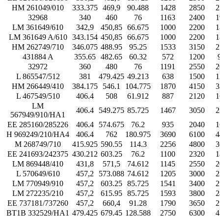
HM 261049/010
333.375
469,9
90.488
1428
2850
2
32968
340
460
76
1163
2400
1
LM 361649/610
342,9
450,85
66.675
1000
2200
1
LM 361649 A/610
343.154
450,85
66.675
1000
2200
1
HM 262749/710
346.075
488.95
95.25
1533
3150
2
431884 A
355.65
482.65
60.32
572
1200
32972
360
480
76
1191
2550
2
L 865547/512
381
479.425
49.213
638
1500
1
HM 266449/410
384.175
546.1
104.775
1870
4150
3
L 467549/510
406.4
508
61.912
887
2120
1
LM
406.4
549.275
85.725
1467
3050
2
567949/910/HA1
EE 285160/285226
406.4
574.675
76.2
935
2040
1
H 969249/210/HA4
406.4
762
180.975
3690
6100
4
M 268749/710
415.925
590.55
114.3
2256
4800
3
EE 241693/242375
430.212
603.25
76.2
1100
2320
1
LM 869448/410
431,8
571,5
74.612
1145
2550
2
L 570649/610
457,2
573.088
74.612
1205
3000
2
LM 770949/910
457,2
603.25
85.725
1541
3400
2
LM 272235/210
457,2
615.95
85.725
1593
3800
2
EE 737181/737260
457,2
660,4
91.28
1790
3650
2
BT1B 332529/HA1
479.425
679.45
128.588
2750
6300
4