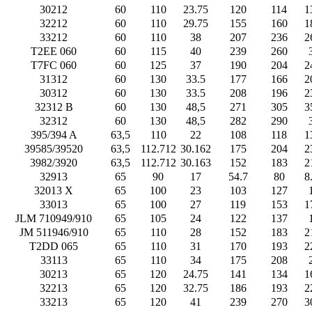
30212
60
110
23.75
120
114
1
32212
60
110
29.75
155
160
1
33212
60
110
38
207
236
2
T2EE 060
60
115
40
239
260
T7FC 060
60
125
37
190
204
2
31312
60
130
33.5
177
166
2
30312
60
130
33.5
208
196
2
32312 B
60
130
48,5
271
305
3
32312
60
130
48,5
282
290
395/394 A
63,5
110
22
108
118
1
39585/39520
63,5
112.712
30.162
175
204
2
3982/3920
63,5
112.712
30.163
152
183
2
32913
65
90
17
54.7
80
8
32013 X
65
100
23
103
127
33013
65
100
27
119
153
1
JLM 710949/910
65
105
24
122
137
JM 511946/910
65
110
28
152
183
2
T2DD 065
65
110
31
170
193
2
33113
65
110
34
175
208
30213
65
120
24.75
141
134
1
32213
65
120
32.75
186
193
2
33213
65
120
41
239
270
3