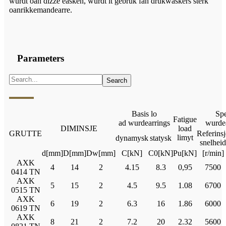
wurdt oan dizze easken, wurdt it gebrûk fan drukwaskers sterk
oanrikkemandearre.
Parameters
Basis lo
Spee
Fatigue
ad wurdearrings
wurdea
DIMINSJE
load
GRUTTE
Referinsj
limyt
dynamysk
statysk
snelheid
d[mm]
D[mm]
Dw[mm]
C[kN]
C0[kN]
Pu[kN]
[r/min]
AXK
4
14
2
4.15
8.3
0,95
7500
0414 TN
AXK
5
15
2
4.5
9.5
1.08
6700
0515 TN
AXK
6
19
2
6.3
16
1.86
6000
0619 TN
AXK
8
21
2
7.2
20
2.32
5600