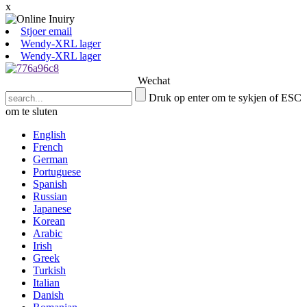
x
Stjoer email
Wendy-XRL lager
Wendy-XRL lager
Wechat
Druk op enter om te sykjen of ESC
om te sluten
English
French
German
Portuguese
Spanish
Russian
Japanese
Korean
Arabic
Irish
Greek
Turkish
Italian
Danish