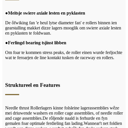
●
Meitsje swiere axiale lesten en pyklasten
De ôfwiking fan 'e heul lytse diameter fan' e rollers binnen ien
gearstalling makket dizze lagers mooglik om swiere axiale lesten
en pyklasten te foldwaan.
●
Ferlingd bearing tsjinst libben
Om foar te kommen stress peaks, de roller einen wurde ferljochte
wat te feroarjen de line kontakt tusken de raceway en rollers.
Struktureel en Features
Needle t
hrust
Rollerlagers kinne folsleine lagerassemblies wêze
mei driuwende washers en roller cage assemblies, of needle roller
and cage assemblies.De rôljende naald is ferhurde en fyn
gemalen foar optimale ferdieling fan lading.Wannear't net foldien