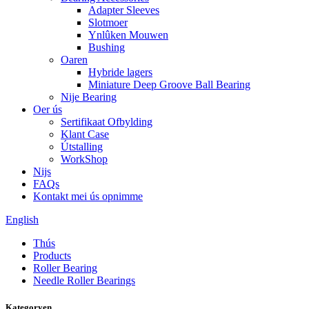
Adapter Sleeves
Slotmoer
Ynlûken Mouwen
Bushing
Oaren
Hybride lagers
Miniature Deep Groove Ball Bearing
Nije Bearing
Oer ús
Sertifikaat Ofbylding
Klant Case
Útstalling
WorkShop
Nijs
FAQs
Kontakt mei ús opnimme
English
Thús
Products
Roller Bearing
Needle Roller Bearings
Kategoryen