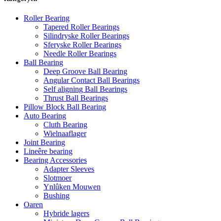
Roller Bearing
Tapered Roller Bearings
Silindryske Roller Bearings
Sferyske Roller Bearings
Needle Roller Bearings
Ball Bearing
Deep Groove Ball Bearing
Angular Contact Ball Bearings
Self aligning Ball Bearings
Thrust Ball Bearings
Pillow Block Ball Bearing
Auto Bearing
Cluth Bearing
Wielnaaflager
Joint Bearing
Lineêre bearing
Bearing Accessories
Adapter Sleeves
Slotmoer
Ynlûken Mouwen
Bushing
Oaren
Hybride lagers