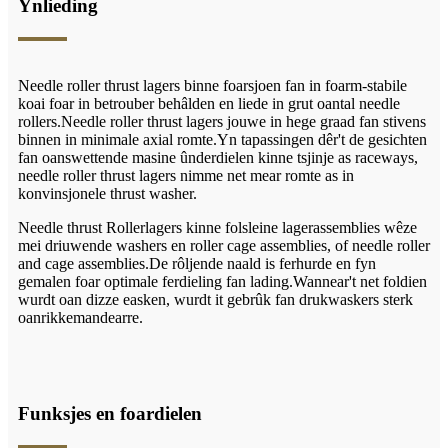
Ynlieding
Needle roller thrust lagers binne foarsjoen fan in foarm-stabile
koai foar in betrouber behâlden en liede in grut oantal needle
rollers.Needle roller thrust lagers jouwe in hege graad fan stivens
binnen in minimale axial romte.Yn tapassingen dêr't de gesichten
fan oanswettende masine ûnderdielen kinne tsjinje as raceways,
needle roller thrust lagers nimme net mear romte as in
konvinsjonele thrust washer.
Needle t
hrust
Rollerlagers kinne folsleine lagerassemblies wêze
mei driuwende washers en roller cage assemblies, of needle roller
and cage assemblies.De rôljende naald is ferhurde en fyn
gemalen foar optimale ferdieling fan lading.Wannear't net foldien
wurdt oan dizze easken, wurdt it gebrûk fan drukwaskers sterk
oanrikkemandearre.
Funksjes en foardielen