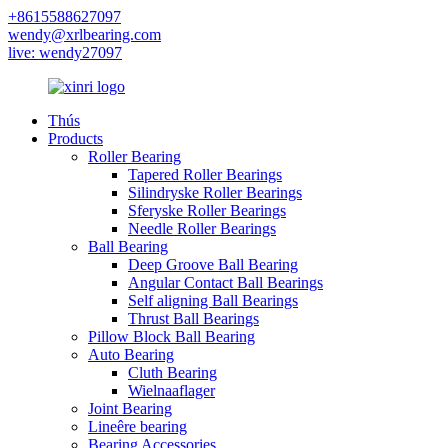
+8615588627097
wendy@xrlbearing.com
live: wendy27097
Thús
Products
Roller Bearing
Tapered Roller Bearings
Silindryske Roller Bearings
Sferyske Roller Bearings
Needle Roller Bearings
Ball Bearing
Deep Groove Ball Bearing
Angular Contact Ball Bearings
Self aligning Ball Bearings
Thrust Ball Bearings
Pillow Block Ball Bearing
Auto Bearing
Cluth Bearing
Wielnaaflager
Joint Bearing
Lineêre bearing
Bearing Accessories