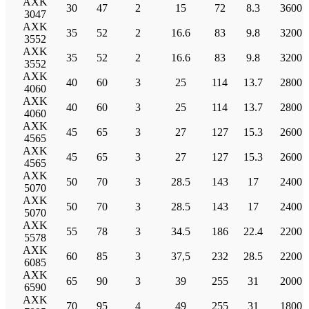
AXK
30
47
2
15
72
8.3
3600
3047
AXK
35
52
2
16.6
83
9.8
3200
3552
AXK
35
52
2
16.6
83
9.8
3200
3552
AXK
40
60
3
25
114
13.7
2800
4060
AXK
40
60
3
25
114
13.7
2800
4060
AXK
45
65
3
27
127
15.3
2600
4565
AXK
45
65
3
27
127
15.3
2600
4565
AXK
50
70
3
28.5
143
17
2400
5070
AXK
50
70
3
28.5
143
17
2400
5070
AXK
55
78
3
34.5
186
22.4
2200
5578
AXK
60
85
3
37,5
232
28.5
2200
6085
AXK
65
90
3
39
255
31
2000
6590
AXK
70
95
4
49
255
31
1800