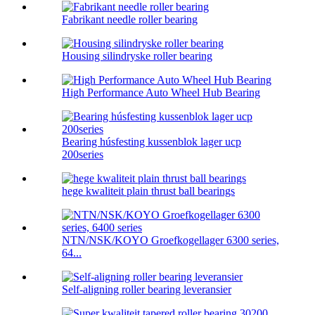
Fabrikant needle roller bearing
Housing silindryske roller bearing
High Performance Auto Wheel Hub Bearing
Bearing húsfesting kussenblok lager ucp
200series
hege kwaliteit plain thrust ball bearings
NTN/NSK/KOYO Groefkogellager 6300 series,
64...
Self-aligning roller bearing leveransier