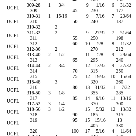
309-28
1
3/4
9
1/16
6
31/32
UCFL
309
45
230
177
310-31
1
15/16
9
7/16
7
23/64
UCFL
310
50
240
187
310-32
2
311-32
2
9
27/32
7
51/64
UCFL
311
55
250
198
312
60
10
5/8
8
11/32
UCFL
312-36
2
270
212
313-40
2
1/2
11
5/8
9
29/64
UCFL
313
65
295
240
314-44
2
3/4
12
13/32
9
27/32
UCFL
314
70
315
250
315
75
12
19/32
10
15/64
UCFL
315-48
3
320
260
316
80
13
31/32
11
7/32
UCFL
316-50
3
1/8
355
285
317
85
14
9/16
11
13/16
UCFL
317-52
3
1/4
370
300
318-56
3
1/2
15
5/32
12
13/32
UCFL
318
90
185
315
319
95
15
15/16
13
UCFL
405
330
320
100
17
5/16
4
11/64
UCFL