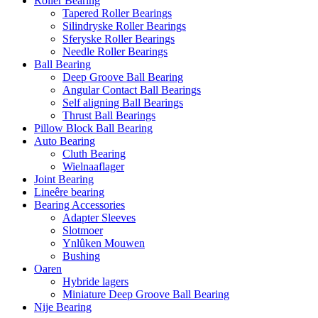
Roller Bearing
Tapered Roller Bearings
Silindryske Roller Bearings
Sferyske Roller Bearings
Needle Roller Bearings
Ball Bearing
Deep Groove Ball Bearing
Angular Contact Ball Bearings
Self aligning Ball Bearings
Thrust Ball Bearings
Pillow Block Ball Bearing
Auto Bearing
Cluth Bearing
Wielnaaflager
Joint Bearing
Lineêre bearing
Bearing Accessories
Adapter Sleeves
Slotmoer
Ynlûken Mouwen
Bushing
Oaren
Hybride lagers
Miniature Deep Groove Ball Bearing
Nije Bearing