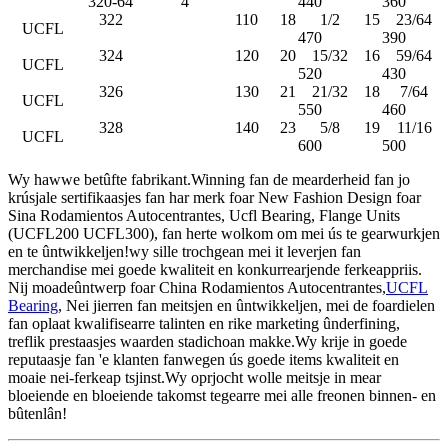
320-64
4
440
360
322
110
18
1/2
15
23/64
UCFL
470
390
324
120
20
15/32
16
59/64
UCFL
520
430
326
130
21
21/32
18
7/64
UCFL
550
460
328
140
23
5/8
19
11/16
UCFL
600
500
Wy hawwe betûfte fabrikant.Winning fan de mearderheid fan jo
krúsjale sertifikaasjes fan har merk foar New Fashion Design foar
Sina Rodamientos Autocentrantes, Ucfl Bearing, Flange Units
(UCFL200 UCFL300), fan herte wolkom om mei ús te gearwurkjen
en te ûntwikkeljen!wy sille trochgean mei it leverjen fan
merchandise mei goede kwaliteit en konkurrearjende ferkeappriis.
Nij moadeûntwerp foar China Rodamientos Autocentrantes,
UCFL
Bearing
, Nei jierren fan meitsjen en ûntwikkeljen, mei de foardielen
fan oplaat kwalifisearre talinten en rike marketing ûnderfining,
treflik prestaasjes waarden stadichoan makke.Wy krije in goede
reputaasje fan 'e klanten fanwegen ús goede items kwaliteit en
moaie nei-ferkeap tsjinst.Wy oprjocht wolle meitsje in mear
bloeiende en bloeiende takomst tegearre mei alle freonen binnen- en
bûtenlân!