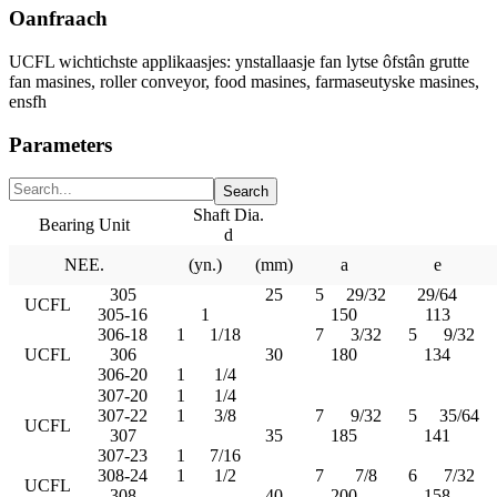
Oanfraach
UCFL wichtichste applikaasjes: ynstallaasje fan lytse ôfstân grutte
fan masines, roller conveyor, food masines, farmaseutyske masines,
ensfh
Parameters
Shaft Dia.
Bearing Unit
d
NEE.
(yn.)
(mm)
a
e
305
25
5
29/32
29/64
UCFL
305-16
1
150
113
306-18
1
1/18
7
3/32
5
9/32
UCFL
306
30
180
134
306-20
1
1/4
307-20
1
1/4
307-22
1
3/8
7
9/32
5
35/64
UCFL
307
35
185
141
307-23
1
7/16
308-24
1
1/2
7
7/8
6
7/32
UCFL
308
40
200
158