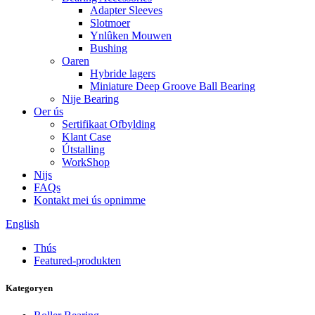
Adapter Sleeves
Slotmoer
Ynlûken Mouwen
Bushing
Oaren
Hybride lagers
Miniature Deep Groove Ball Bearing
Nije Bearing
Oer ús
Sertifikaat Ofbylding
Klant Case
Útstalling
WorkShop
Nijs
FAQs
Kontakt mei ús opnimme
English
Thús
Featured-produkten
Kategoryen