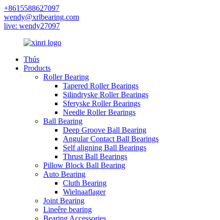
+8615588627097
wendy@xrlbearing.com
live: wendy27097
Thús
Products
Roller Bearing
Tapered Roller Bearings
Silindryske Roller Bearings
Sferyske Roller Bearings
Needle Roller Bearings
Ball Bearing
Deep Groove Ball Bearing
Angular Contact Ball Bearings
Self aligning Ball Bearings
Thrust Ball Bearings
Pillow Block Ball Bearing
Auto Bearing
Cluth Bearing
Wielnaaflager
Joint Bearing
Lineêre bearing
Bearing Accessories