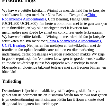
Produkt Tags
Wy hawwe betûfte fabrikant.Wining de mearderheid fan jo krúsjale
sertifikaten fan syn merk foar New Fashion Design foar
China
Rodamientos Autocentrantes
, Ucfl Bearing, Flange Units
(UCFL200 UCFL300), fan herte wolkom om mei ús te gearwurkjen
en te ûntwikkeljen!wy sille trochgean mei it leverjen fan
merchandise mei goede kwaliteit en konkurrearjende ferkeappriis.
Wy hawwe betûfte fabrikant.Wining de mearderheid fan jo krúsjale
sertifikaten fan syn merk foar
China Rodamientos Autocentrantes
,
UCFL Bearing
, Nei jierren fan meitsjen en ûntwikkeljen, mei de
foardielen fan oplaat kwalifisearre talinten en rike marketing
ûnderfining, treflik prestaasjes waarden stadichoan makke.Wy krije
in goede reputaasje fan 'e klanten fanwegen ús goede items kwaliteit
en moaie nei-ferkeap tsjinst.Wy oprjocht wolle meitsje in mear
bloeiende en bloeiende takomst tegearre mei alle freonen binnen- en
bûtenlân!
Ynlieding
De struktuer is ljocht en maklik te ynstallearjen, geskikt foar lyts
gebiet fan de oerdracht dielen.It sintrum ôfstân fan de twa bolt gatten
is yn oerienstimming mei it sintrum ôfstân fan it fjouwerkante stoel
diagonaal bolt gatten fan itselde type.