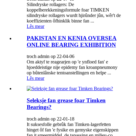
Silindryske rollagers: De
koppelberekkeningsformule foar TIMKEN
silindryske rollagers wurdt hjirûnder jûn, wêr't de
koeffizienten ôfhinklik binne fan ...
Lês mear
PAKISTAN EN KENIA OVERSEA
ONLINE BEARING EXHIBITION
troch admin op 22-04-06
Om aktyf te reagearjen op 'e ynfloed fan' e
hjoeddeistige nije epidemy fan kroanpneumony
op bûtenlânske tentoanstellingen en helpe ...
Lês mear
Seleksje fan grease foar Timken
Bearings?
troch admin op 22-01-18
It suksesfolle gebrûk fan Timken-lagerfetten
hinget ôf fan 'e fysike en gemyske eigenskippen
fan it smeermiddel, de tapassing en miljeu-co...