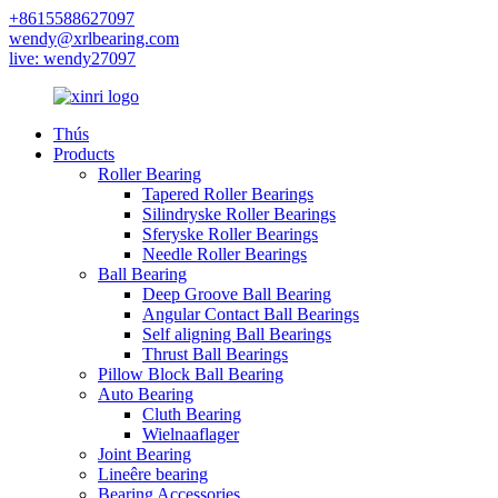
+8615588627097
wendy@xrlbearing.com
live: wendy27097
Thús
Products
Roller Bearing
Tapered Roller Bearings
Silindryske Roller Bearings
Sferyske Roller Bearings
Needle Roller Bearings
Ball Bearing
Deep Groove Ball Bearing
Angular Contact Ball Bearings
Self aligning Ball Bearings
Thrust Ball Bearings
Pillow Block Ball Bearing
Auto Bearing
Cluth Bearing
Wielnaaflager
Joint Bearing
Lineêre bearing
Bearing Accessories