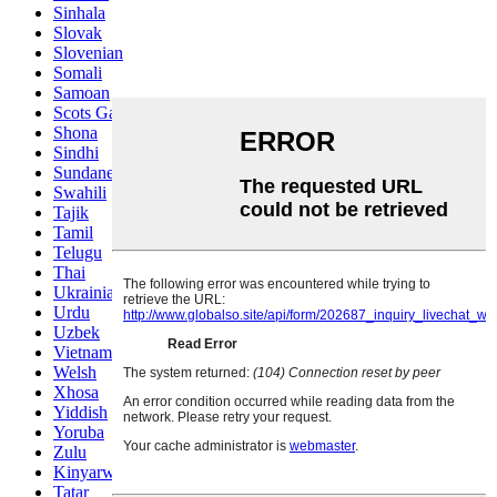
Sinhala
Slovak
Slovenian
Somali
Samoan
Scots Gaelic
Shona
Sindhi
Sundanese
Swahili
Tajik
Tamil
Telugu
Thai
Ukrainian
Urdu
Uzbek
Vietnamese
Welsh
Xhosa
Yiddish
Yoruba
Zulu
Kinyarwanda
Tatar