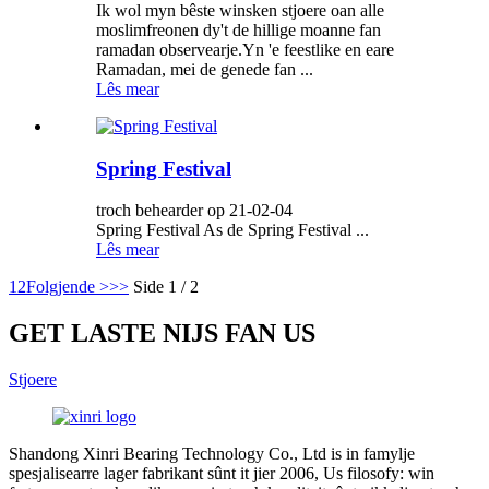
Ik wol myn bêste winsken stjoere oan alle
moslimfreonen dy't de hillige moanne fan
ramadan observearje.Yn 'e feestlike en eare
Ramadan, mei de genede fan ...
Lês mear
Spring Festival
troch behearder op 21-02-04
Spring Festival As de Spring Festival ...
Lês mear
1
2
Folgjende >
>>
Side 1 / 2
GET LASTE NIJS FAN US
Stjoere
Shandong Xinri Bearing Technology Co., Ltd is in famylje
spesjalisearre lager fabrikant sûnt it jier 2006, Us filosofy: win