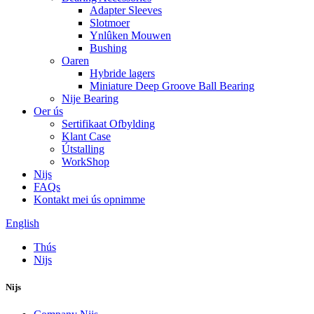
Adapter Sleeves
Slotmoer
Ynlûken Mouwen
Bushing
Oaren
Hybride lagers
Miniature Deep Groove Ball Bearing
Nije Bearing
Oer ús
Sertifikaat Ofbylding
Klant Case
Útstalling
WorkShop
Nijs
FAQs
Kontakt mei ús opnimme
English
Thús
Nijs
Nijs