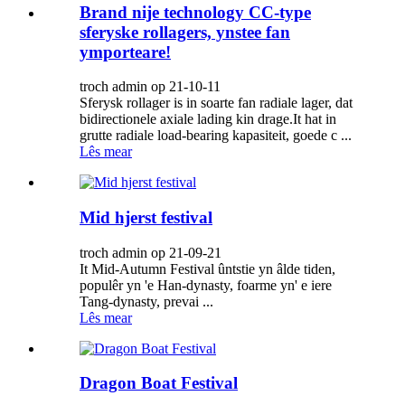
Brand nije technology CC-type
sferyske rollagers, ynstee fan
ymporteare!
troch admin op 21-10-11
Sferysk rollager is in soarte fan radiale lager, dat
bidirectionele axiale lading kin drage.It hat in
grutte radiale load-bearing kapasiteit, goede c ...
Lês mear
Mid hjerst festival
troch admin op 21-09-21
It Mid-Autumn Festival ûntstie yn âlde tiden,
populêr yn 'e Han-dynasty, foarme yn' e iere
Tang-dynasty, prevai ...
Lês mear
Dragon Boat Festival