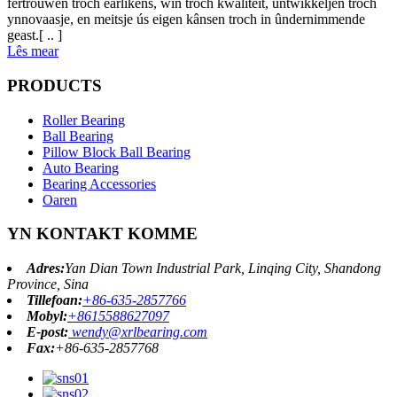
fertrouwen troch earlikens, win troch kwaliteit, ûntwikkeljen troch
ynnovaasje, en meitsje ús eigen kânsen troch in ûndernimmende
geast.[ .. ]
Lês mear
PRODUCTS
Roller Bearing
Ball Bearing
Pillow Block Ball Bearing
Auto Bearing
Bearing Accessories
Oaren
YN KONTAKT KOMME
Adres:
Yan Dian Town Industrial Park, Linqing City, Shandong
Province, Sina
Tillefoan:
+86-635-2857766
Mobyl:
+8615588627097
E-post:
wendy@xrlbearing.com
Fax:
+86-635-2857768