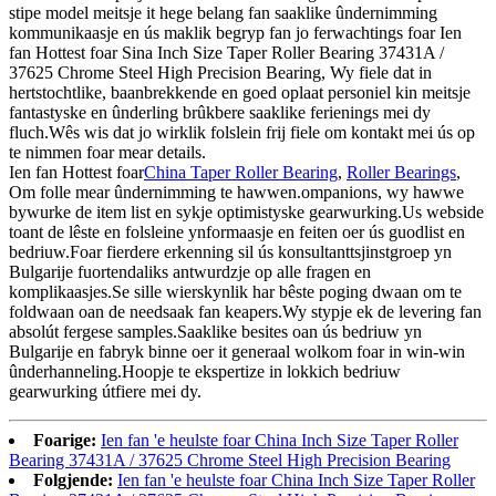
stipe model meitsje it hege belang fan saaklike ûndernimming
kommunikaasje en ús maklik begryp fan jo ferwachtings foar Ien
fan Hottest foar Sina Inch Size Taper Roller Bearing 37431A /
37625 Chrome Steel High Precision Bearing, Wy fiele dat in
hertstochtlike, baanbrekkende en goed oplaat personiel kin meitsje
fantastyske en ûnderling brûkbere saaklike ferienings mei dy
fluch.Wês wis dat jo wirklik folslein frij fiele om kontakt mei ús op
te nimmen foar mear details.
Ien fan Hottest foar
China Taper Roller Bearing
,
Roller Bearings
,
Om folle mear ûndernimming te hawwen.ompanions, wy hawwe
bywurke de item list en sykje optimistyske gearwurking.Us webside
toant de lêste en folsleine ynformaasje en feiten oer ús guodlist en
bedriuw.Foar fierdere erkenning sil ús konsultanttsjinstgroep yn
Bulgarije fuortendaliks antwurdzje op alle fragen en
komplikaasjes.Se sille wierskynlik har bêste poging dwaan om te
foldwaan oan de needsaak fan keapers.Wy stypje ek de levering fan
absolút fergese samples.Saaklike besites oan ús bedriuw yn
Bulgarije en fabryk binne oer it generaal wolkom foar in win-win
ûnderhanneling.Hoopje te ekspertize in lokkich bedriuw
gearwurking útfiere mei dy.
Foarige:
Ien fan 'e heulste foar China Inch Size Taper Roller
Bearing 37431A / 37625 Chrome Steel High Precision Bearing
Folgjende:
Ien fan 'e heulste foar China Inch Size Taper Roller