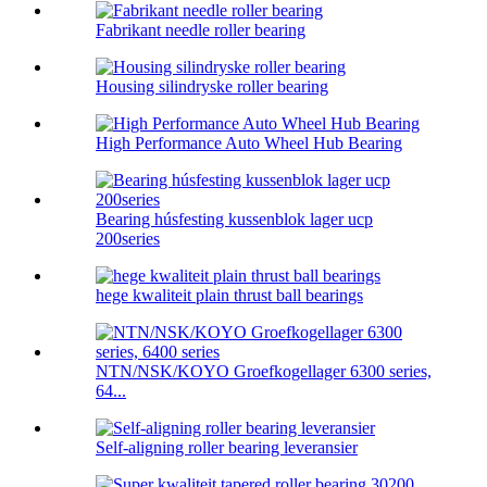
Fabrikant needle roller bearing
Housing silindryske roller bearing
High Performance Auto Wheel Hub Bearing
Bearing húsfesting kussenblok lager ucp
200series
hege kwaliteit plain thrust ball bearings
NTN/NSK/KOYO Groefkogellager 6300 series,
64...
Self-aligning roller bearing leveransier