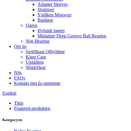
Adapter Sleeves
Slotmoer
Ynlûken Mouwen
Bushing
Oaren
Hybride lagers
Miniature Deep Groove Ball Bearing
Nije Bearing
Oer ús
Sertifikaat Ofbylding
Klant Case
Útstalling
WorkShop
Nijs
FAQs
Kontakt mei ús opnimme
English
Thús
Featured-produkten
Kategoryen