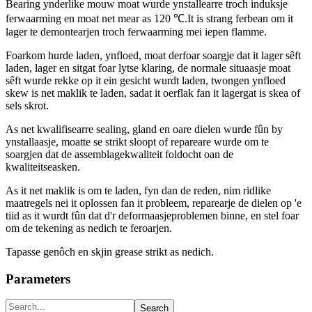
Bearing ynderlike mouw moat wurde ynstallearre troch induksje
ferwaarming en moat net mear as 120 ℃.It is strang ferbean om it
lager te demontearjen troch ferwaarming mei iepen flamme.
Foarkom hurde laden, ynfloed, moat derfoar soargje dat it lager sêft
laden, lager en sitgat foar lytse klaring, de normale situaasje moat
sêft wurde rekke op it ein gesicht wurdt laden, twongen ynfloed
skew is net maklik te laden, sadat it oerflak fan it lagergat is skea of ​​
sels skrot.
As net kwalifisearre sealing, gland en oare dielen wurde fûn by
ynstallaasje, moatte se strikt sloopt of repareare wurde om te
soargjen dat de assemblagekwaliteit foldocht oan de
kwaliteitseasken.
As it net maklik is om te laden, fyn dan de reden, nim ridlike
maatregels nei it oplossen fan it probleem, reparearje de dielen op 'e
tiid as it wurdt fûn dat d'r deformaasjeproblemen binne, en stel foar
om de tekening as nedich te feroarjen.
Tapasse genôch en skjin grease strikt as nedich.
Parameters