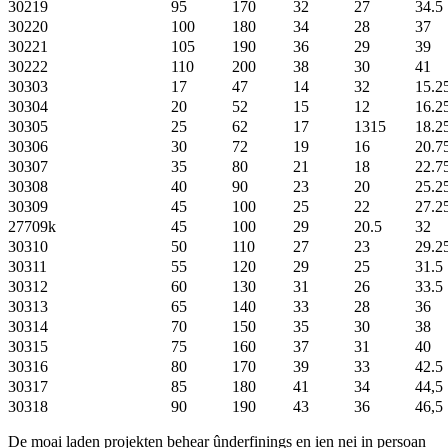
30219
95
170
32
27
34.5
30220
100
180
34
28
37
30221
105
190
36
29
39
30222
110
200
38
30
41
30303
17
47
14
32
15.2
30304
20
52
15
12
16.2
30305
25
62
17
1315
18.2
30306
30
72
19
16
20.7
30307
35
80
21
18
22.7
30308
40
90
23
20
25.2
30309
45
100
25
22
27.2
27709k
45
100
29
20.5
32
30310
50
110
27
23
29.2
30311
55
120
29
25
31.5
30312
60
130
31
26
33.5
30313
65
140
33
28
36
30314
70
150
35
30
38
30315
75
160
37
31
40
30316
80
170
39
33
42.5
30317
85
180
41
34
44,5
30318
90
190
43
36
46,5
De moai laden projekten behear ûnderfinings en ien nei in persoan