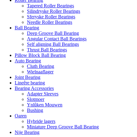
Roller Bearing
Tapered Roller Bearings
Silindryske Roller Bearings
Sferyske Roller Bearings
Needle Roller Bearings
Ball Bearing
Deep Groove Ball Bearing
Angular Contact Ball Bearings
Self aligning Ball Bearings
Thrust Ball Bearings
Pillow Block Ball Bearing
Auto Bearing
Cluth Bearing
Wielnaaflager
Joint Bearing
Lineêre bearing
Bearing Accessories
Adapter Sleeves
Slotmoer
Ynlûken Mouwen
Bushing
Oaren
Hybride lagers
Miniature Deep Groove Ball Bearing
Nije Bearing