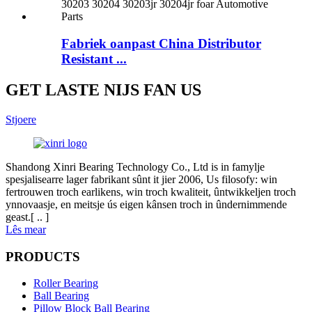
Fabriek oanpast China Distributor
Resistant ...
GET LASTE NIJS FAN US
Stjoere
Shandong Xinri Bearing Technology Co., Ltd is in famylje
spesjalisearre lager fabrikant sûnt it jier 2006, Us filosofy: win
fertrouwen troch earlikens, win troch kwaliteit, ûntwikkeljen troch
ynnovaasje, en meitsje ús eigen kânsen troch in ûndernimmende
geast.[ .. ]
Lês mear
PRODUCTS
Roller Bearing
Ball Bearing
Pillow Block Ball Bearing