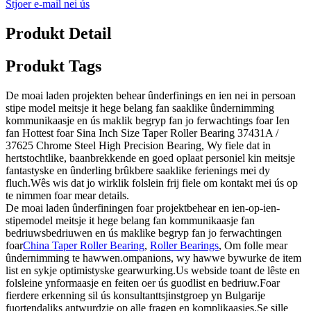
Stjoer e-mail nei ús
Produkt Detail
Produkt Tags
De moai laden projekten behear ûnderfinings en ien nei in persoan
stipe model meitsje it hege belang fan saaklike ûndernimming
kommunikaasje en ús maklik begryp fan jo ferwachtings foar Ien
fan Hottest foar Sina Inch Size Taper Roller Bearing 37431A /
37625 Chrome Steel High Precision Bearing, Wy fiele dat in
hertstochtlike, baanbrekkende en goed oplaat personiel kin meitsje
fantastyske en ûnderling brûkbere saaklike ferienings mei dy
fluch.Wês wis dat jo wirklik folslein frij fiele om kontakt mei ús op
te nimmen foar mear details.
De moai laden ûnderfiningen foar projektbehear en ien-op-ien-
stipemodel meitsje it hege belang fan kommunikaasje fan
bedriuwsbedriuwen en ús maklike begryp fan jo ferwachtingen
foar
China Taper Roller Bearing
,
Roller Bearings
, Om folle mear
ûndernimming te hawwen.ompanions, wy hawwe bywurke de item
list en sykje optimistyske gearwurking.Us webside toant de lêste en
folsleine ynformaasje en feiten oer ús guodlist en bedriuw.Foar
fierdere erkenning sil ús konsultanttsjinstgroep yn Bulgarije
fuortendaliks antwurdzje op alle fragen en komplikaasjes.Se sille