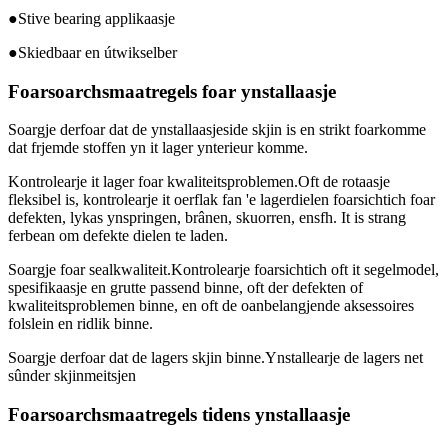
●Stive bearing applikaasje
●Skiedbaar en útwikselber
Foarsoarchsmaatregels foar ynstallaasje
Soargje derfoar dat de ynstallaasjeside skjin is en strikt foarkomme
dat frjemde stoffen yn it lager ynterieur komme.
Kontrolearje it lager foar kwaliteitsproblemen.Oft de rotaasje
fleksibel is, kontrolearje it oerflak fan 'e lagerdielen foarsichtich foar
defekten, lykas ynspringen, brânen, skuorren, ensfh. It is strang
ferbean om defekte dielen te laden.
Soargje foar sealkwaliteit.Kontrolearje foarsichtich oft it segelmodel,
spesifikaasje en grutte passend binne, oft der defekten of
kwaliteitsproblemen binne, en oft de oanbelangjende aksessoires
folslein en ridlik binne.
Soargje derfoar dat de lagers skjin binne.Ynstallearje de lagers net
sûnder skjinmeitsjen
Foarsoarchsmaatregels tidens ynstallaasje