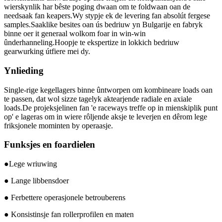
wierskynlik har bêste poging dwaan om te foldwaan oan de
needsaak fan keapers.Wy stypje ek de levering fan absolút fergese
samples.Saaklike besites oan ús bedriuw yn Bulgarije en fabryk
binne oer it generaal wolkom foar in win-win
ûnderhanneling.Hoopje te ekspertize in lokkich bedriuw
gearwurking útfiere mei dy.
Ynlieding
Single-rige kegellagers binne ûntworpen om kombineare loads oan
te passen, dat wol sizze tagelyk aktearjende radiale en axiale
loads.De projeksjelinen fan 'e raceways treffe op in mienskiplik punt
op' e lageras om in wiere rôljende aksje te leverjen en dêrom lege
friksjonele mominten by operaasje.
Funksjes en foardielen
●Lege wriuwing
● Lange libbensdoer
● Ferbettere operasjonele betrouberens
● Konsistinsje fan rollerprofilen en maten