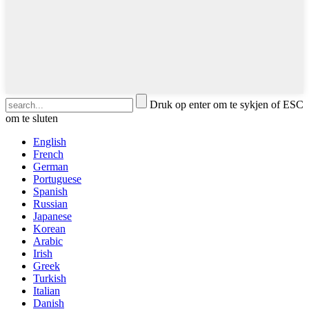
Druk op enter om te sykjen of ESC
om te sluten
English
French
German
Portuguese
Spanish
Russian
Japanese
Korean
Arabic
Irish
Greek
Turkish
Italian
Danish