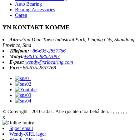
Auto Bearing
Bearing Accessories
Oaren
YN KONTAKT KOMME
Adres:
Yan Dian Town Industrial Park, Linqing City, Shandong
Province, Sina
Tillefoan:
+86-635-2857766
Mobyl:
+8615588627097
E-post:
wendy@xrlbearing.com
Fax:
+86-635-2857768
© Copyright - 2010-2021: Alle rjochten foarbehâlden.
- , , , , , ,
x
Stjoer email
Wendy-XRL lager
Wendy-XRL lager