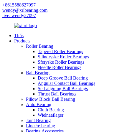
+8615588627097
wendy@xrlbearing.com
live: wendy27097
Thús
Products
Roller Bearing
Tapered Roller Bearings
Silindryske Roller Bearings
Sferyske Roller Bearings
Needle Roller Bearings
Ball Bearing
Deep Groove Ball Bearing
Angular Contact Ball Bearings
Self aligning Ball Bearings
Thrust Ball Bearings
Pillow Block Ball Bearing
Auto Bearing
Cluth Bearing
Wielnaaflager
Joint Bearing
Lineêre bearing
Bearing Accessories