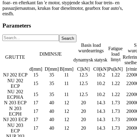
foar- en efterkant fan 'e motor, stypjende skacht foar trein- en
passazjiersautoas, krukas foar dieselmotor, gearbox foar auto's,
ensfh.
Parameters
Basis load
S
Fatigue
wurdearrings
wurd
DIMINSJE
load
GRUTTE
Referin
limyt
dynamysk
statysk
snelhe
d[mm]
D[mm]
B[mm]
C[kN]
C0[kN]
Pu[kN]
[r/mi
NJ 202 ECP
15
35
11
12.5
10.2
1.22
2200
NU 202
15
35
11
12.5
10.2
1.22
2200
ECP
NU 202
15
35
11
12.5
10.2
1.22
2200
ECPHA
N 203 ECP
17
40
12
20
14.3
1.73
2000
N 203
17
40
12
20
14.3
1.73
2000
ECPH
NJ 203 ECP
17
40
12
20
14.3
1.73
2000
NU 203
17
40
12
20
14.3
1.73
2000
ECP
NUP 203