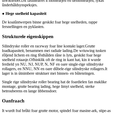
útwikselber.Dit fasilitearret it montearjen en demontearjen, lykas
ûnderhâldsynspeksjes.
● Hege snelheid kapasiteit
De koaiûntwerpen binne geskikt foar hege snelheden, rappe
fersnellingen en pyklasten.
Strukturele eigenskippen
Silindryske roller en raceway foar line kontakt lager.Grutte
loadkapasiteit, benammen mei radiale lading.De wriuwing tusken
rôljend lichem en ring fêsthâlden râne is lyts, geskikt foar hege
snelheid rotaasje.Ofhinklik oft de ring in kant hat, kin it wurde
ferdield yn NU, NJ, NUP, N, NF en oare single-rige silindryske
rollagers, en NNU, NN en oare dûbele-rige silindryske rollagers.It
lager is in útnimbere struktuer mei binnen- en bûtenringen.
Single rige silindryske roller bearing hat de foardielen fan maklike
montage, grutte bearing lading, hege limyt snelheid, sterke
betrouberens en lange libbensdoer.
Oanfraach
It wurdt fral brûkt foar grutte motor, spindel foar masine-ark, stipe-as