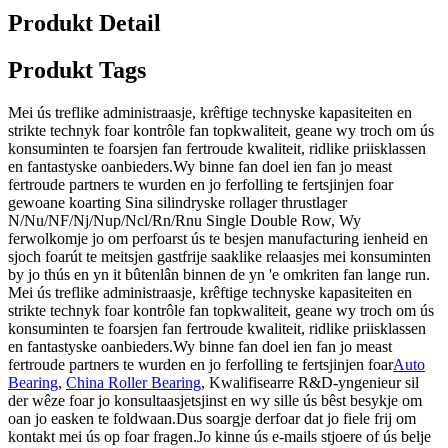
Produkt Detail
Produkt Tags
Mei ús treflike administraasje, krêftige technyske kapasiteiten en
strikte technyk foar kontrôle fan topkwaliteit, geane wy ​​troch om ús
konsuminten te foarsjen fan fertroude kwaliteit, ridlike priisklassen
en fantastyske oanbieders.Wy binne fan doel ien fan jo meast
fertroude partners te wurden en jo ferfolling te fertsjinjen foar
gewoane koarting Sina silindryske rollager thrustlager
N/Nu/NF/Nj/Nup/Ncl/Rn/Rnu Single Double Row, Wy
ferwolkomje jo om perfoarst ús te besjen manufacturing ienheid en
sjoch foarút te meitsjen gastfrije saaklike relaasjes mei konsuminten
by jo thús en yn it bûtenlân binnen de yn 'e omkriten fan lange run.
Mei ús treflike administraasje, krêftige technyske kapasiteiten en
strikte technyk foar kontrôle fan topkwaliteit, geane wy ​​troch om ús
konsuminten te foarsjen fan fertroude kwaliteit, ridlike priisklassen
en fantastyske oanbieders.Wy binne fan doel ien fan jo meast
fertroude partners te wurden en jo ferfolling te fertsjinjen foar
Auto
Bearing
,
China Roller Bearing
, Kwalifisearre R&D-yngenieur sil
der wêze foar jo konsultaasjetsjinst en wy sille ús bêst besykje om
oan jo easken te foldwaan.Dus soargje derfoar dat jo fiele frij om
kontakt mei ús op foar fragen.Jo kinne ús e-mails stjoere of ús belje