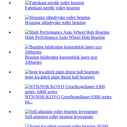
Fabrikant needle roller bearing
Housing silindryske roller bearing
High Performance Auto Wheel Hub Bearing
Bearing húsfesting kussenblok lager ucp
200series
hege kwaliteit plain thrust ball bearings
NTN/NSK/KOYO Groefkogellager 6300 series,
64...
Self-aligning roller bearing leveransier