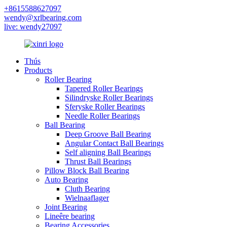
+8615588627097
wendy@xrlbearing.com
live: wendy27097
Thús
Products
Roller Bearing
Tapered Roller Bearings
Silindryske Roller Bearings
Sferyske Roller Bearings
Needle Roller Bearings
Ball Bearing
Deep Groove Ball Bearing
Angular Contact Ball Bearings
Self aligning Ball Bearings
Thrust Ball Bearings
Pillow Block Ball Bearing
Auto Bearing
Cluth Bearing
Wielnaaflager
Joint Bearing
Lineêre bearing
Bearing Accessories