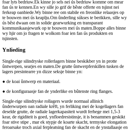
foar lyts bedriuw.Ek kinne jo sels nei ús bedriuw komme om mear
fan ús te kennen.En wy sille jo grif de bêste offerte en tsjinst nei
ferkeap oanbiede.Wy binne ree om stabile en freonlike relaasjes op
te bouwen mei ús keaplju.Om ûnderling súkses te berikken, sille wy
ús bêst dwaan om in solide gearwurking en transparant
kommunikaasjewurk op te bouwen mei ús maten.Boppe alles binne
wy ​​hjir om jo fragen te wolkom foar ien fan ús produkten en
tsjinsten.
Ynlieding
Single-rige silindryske rollerlagers binne beskikber yn in protte
ûntwerpen, searjes en maten.De grutte ûntwerpferskillen tusken de
lagers presintearre yn dizze seksje binne yn:
● de koai ûntwerp en materiaal.
● de konfiguraasje fan de ynderlike en bûtenste ring flanges.
Single-rige silindryske rollagers wurde normaal allinich
ûnderwurpen oan radiale krêft, yn ferliking mei de kogellagers fan
deselde grutte, de radiale lagerkapasiteit wurdt ferhege mei 1,5-3
kear, de rigiditeit is goed, ynfloedresistinsje, it is benammen geskikt
foar stive stipe , mar ek stypje de koarte skacht, termyske elongation
feroarsake troch axial ferpleatsing fan de skacht en de ynstallaasje en