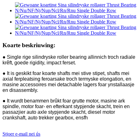
Koarte beskriuwing:
● Single rige silindryske roller bearing allinnich troch radiale
krêft, goede rigidity, impact ferset.
● It is geskikt foar koarte shafts mei stive stipet, shafts mei
axial ferpleatsing feroarsake troch termyske elongation, en
masine accessoires mei detachable lagers foar ynstallaasje
en disassembly.
● It wurdt benammen brûkt foar grutte motor, masine ark
spindle, motor foar- en efterkant stypjende skacht, trein en
passazjier auto axle stypjende skacht, diesel motor
crankshaft, auto trekker gearbox, ensfh
Stjoer e-mail nei ús