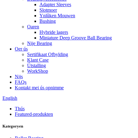
Adapter Sleeves
Slotmoer
Ynlûken Mouwen
Bushing
Oaren
Hybride lagers
Miniature Deep Groove Ball Bearing
Nije Bearing
Oer ús
Sertifikaat Ofbylding
Klant Case
Útstalling
WorkShop
Nijs
FAQs
Kontakt mei ús opnimme
English
Thús
Featured-produkten
Kategoryen