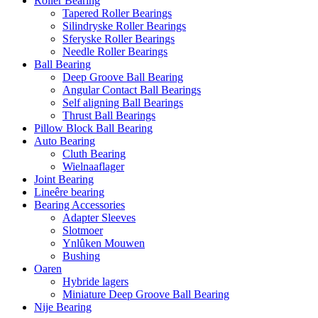
Roller Bearing
Tapered Roller Bearings
Silindryske Roller Bearings
Sferyske Roller Bearings
Needle Roller Bearings
Ball Bearing
Deep Groove Ball Bearing
Angular Contact Ball Bearings
Self aligning Ball Bearings
Thrust Ball Bearings
Pillow Block Ball Bearing
Auto Bearing
Cluth Bearing
Wielnaaflager
Joint Bearing
Lineêre bearing
Bearing Accessories
Adapter Sleeves
Slotmoer
Ynlûken Mouwen
Bushing
Oaren
Hybride lagers
Miniature Deep Groove Ball Bearing
Nije Bearing