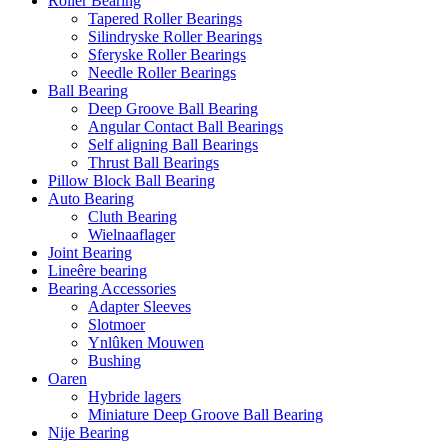
Roller Bearing
Tapered Roller Bearings
Silindryske Roller Bearings
Sferyske Roller Bearings
Needle Roller Bearings
Ball Bearing
Deep Groove Ball Bearing
Angular Contact Ball Bearings
Self aligning Ball Bearings
Thrust Ball Bearings
Pillow Block Ball Bearing
Auto Bearing
Cluth Bearing
Wielnaaflager
Joint Bearing
Lineêre bearing
Bearing Accessories
Adapter Sleeves
Slotmoer
Ynlûken Mouwen
Bushing
Oaren
Hybride lagers
Miniature Deep Groove Ball Bearing
Nije Bearing