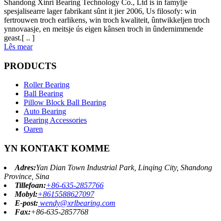
Shandong Xinri Bearing Technology Co., Ltd is in famylje
spesjalisearre lager fabrikant sûnt it jier 2006, Us filosofy: win
fertrouwen troch earlikens, win troch kwaliteit, ûntwikkeljen troch
ynnovaasje, en meitsje ús eigen kânsen troch in ûndernimmende
geast.[ .. ]
Lês mear
PRODUCTS
Roller Bearing
Ball Bearing
Pillow Block Ball Bearing
Auto Bearing
Bearing Accessories
Oaren
YN KONTAKT KOMME
Adres:
Yan Dian Town Industrial Park, Linqing City, Shandong
Province, Sina
Tillefoan:
+86-635-2857766
Mobyl:
+8615588627097
E-post:
wendy@xrlbearing.com
Fax:
+86-635-2857768