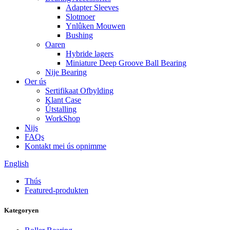
Adapter Sleeves
Slotmoer
Ynlûken Mouwen
Bushing
Oaren
Hybride lagers
Miniature Deep Groove Ball Bearing
Nije Bearing
Oer ús
Sertifikaat Ofbylding
Klant Case
Útstalling
WorkShop
Nijs
FAQs
Kontakt mei ús opnimme
English
Thús
Featured-produkten
Kategoryen