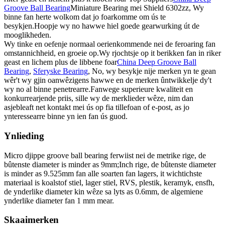
Groove Ball Bearing
Miniature Bearing mei Shield 6302zz, Wy
binne fan herte wolkom dat jo foarkomme om ús te
besykjen.Hoopje wy no hawwe hiel goede gearwurking út de
mooglikheden.
Wy tinke en oefenje normaal oerienkommende nei de feroaring fan
omstannichheid, en groeie op.Wy rjochtsje op it berikken fan in riker
geast en lichem plus de libbene foar
China Deep Groove Ball
Bearing
,
Sferyske Bearing
, No, wy besykje nije merken yn te gean
wêr't wy gjin oanwêzigens hawwe en de merken ûntwikkelje dy't
wy no al binne penetrearre.Fanwege superieure kwaliteit en
konkurrearjende priis, sille wy de merklieder wêze, nim dan
asjebleaft net kontakt mei ús op fia tillefoan of e-post, as jo
ynteressearre binne yn ien fan ús guod.
Ynlieding
Micro djippe groove ball bearing ferwiist nei de metrike rige, de
bûtenste diameter is minder as 9mm;Inch rige, de bûtenste diameter
is minder as 9.525mm fan alle soarten fan lagers, it wichtichste
materiaal is koalstof stiel, lager stiel, RVS, plestik, keramyk, ensfh,
de ynderlike diameter kin wêze sa lyts as 0.6mm, de algemiene
ynderlike diameter fan 1 mm mear.
Skaaimerken