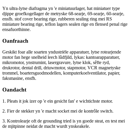
Yn ultra-lytse diafragma yn 'e miniatuurlager, hat miniatuer type
djippe groefkogellager de metryske 68-searje, 69-searje, 60-searje,
ensfh. stof cover bearing rige, rubberen sealing ring mei RS
miniature bearing rige, teflon lagers sealen rige en flensed penal rige
ensafuorthinne.
Oanfraach
Geskikt foar alle soarten yndustriële apparatuer, lytse rotearjende
motor fan hege snelheid leech lûdfjild, lykas: kantoarapparatuer,
mikromotor, ynstrumint, lasergravure, lytse klok, sêfte ryd,
drukrotor, dental drill, driuwmotor, stapmotor, VCR magnetyske
trommel, boartersguodmodellen, komputerkoelventilator, papier,
faksmasine, ensfh.
Oandacht
1. Pleats it jok izer op 'e ein gesicht fan' e wichtichste motor.
2. Fier de stekker yn 'e macht socket mei de kontrôle switch.
3. Kontrolearje oft de grounding tried is yn goede steat, en test mei
de mjitpinne neidat de macht wurdt ynskeakele.