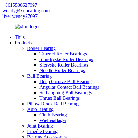
+8615588627097
wendy@xrlbearing.com
live: wendy27097
Thús
Products
Roller Bearing
Tapered Roller Bearings
Silindryske Roller Bearings
Sferyske Roller Bearings
Needle Roller Bearings
Ball Bearing
Deep Groove Ball Bearing
Angular Contact Ball Bearings
Self aligning Ball Bearings
Thrust Ball Bearings
Pillow Block Ball Bearing
Auto Bearing
Cluth Bearing
Wielnaaflager
Joint Bearing
Lineêre bearing
Bearing Accessories