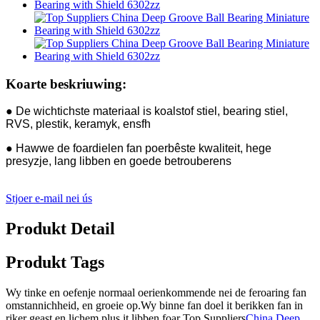
Koarte beskriuwing:
● De wichtichste materiaal is koalstof stiel, bearing stiel,
RVS, plestik, keramyk, ensfh
● Hawwe de foardielen fan poerbêste kwaliteit, hege
presyzje, lang libben en goede betrouberens
Stjoer e-mail nei ús
Produkt Detail
Produkt Tags
Wy tinke en oefenje normaal oerienkommende nei de feroaring fan
omstannichheid, en groeie op.Wy binne fan doel it berikken fan in
riker geast en lichem plus it libben foar Top Suppliers
China Deep