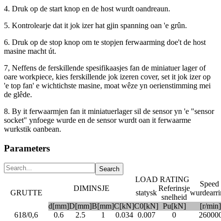
4. Druk op de start knop en de host wurdt oandreaun.
5. Kontrolearje dat it jok izer hat gjin spanning oan 'e grûn.
6. Druk op de stop knop om te stopjen ferwaarming doe't de host
masine macht út.
7, Neffens de ferskillende spesifikaasjes fan de miniatuer lager of
oare workpiece, kies ferskillende jok izeren cover, set it jok izer op
'e top fan' e wichtichste masine, moat wêze yn oerienstimming mei
de glêde.
8. By it ferwaarmjen fan it miniatuerlager sil de sensor yn 'e "sensor
socket" ynfoege wurde en de sensor wurdt oan it ferwaarme
wurkstik oanbean.
Parameters
LOAD RATING
Speed ​​
DIMINSJE
Referinsje
GRUTTE
statysk
wurdearri
snelheid
d[mm]
D[mm]
B[mm]
C[kN]
C0[kN]
Pu[kN]
[r/min]
618/0,6
0.6
2.5
1
0.034
0.007
0
26000