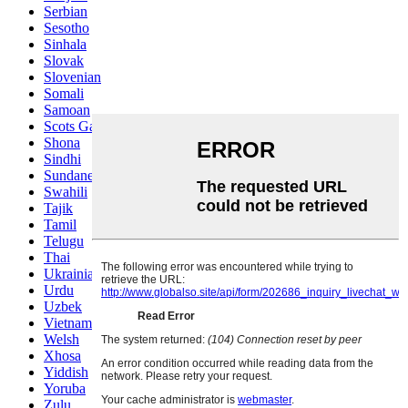
Serbian
Sesotho
Sinhala
Slovak
Slovenian
Somali
Samoan
Scots Gaelic
Shona
Sindhi
Sundanese
Swahili
Tajik
Tamil
Telugu
Thai
Ukrainian
Urdu
Uzbek
Vietnamese
Welsh
Xhosa
Yiddish
Yoruba
Zulu