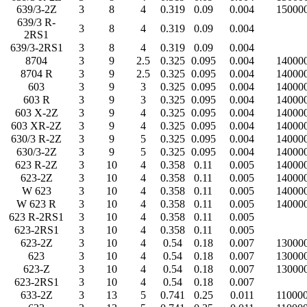
639/3-2Z
3
8
4
0.319
0.09
0.004
15000
639/3 R-
3
8
4
0.319
0.09
0.004
2RS1
639/3-2RS1
3
8
4
0.319
0.09
0.004
8704
3
9
2.5
0.325
0.095
0.004
14000
8704 R
3
9
2.5
0.325
0.095
0.004
14000
603
3
9
3
0.325
0.095
0.004
14000
603 R
3
9
3
0.325
0.095
0.004
14000
603 X-2Z
3
9
4
0.325
0.095
0.004
14000
603 XR-2Z
3
9
4
0.325
0.095
0.004
14000
630/3 R-2Z
3
9
5
0.325
0.095
0.004
14000
630/3-2Z
3
9
5
0.325
0.095
0.004
14000
623 R-2Z
3
10
4
0.358
0.11
0.005
14000
623-2Z
3
10
4
0.358
0.11
0.005
14000
W 623
3
10
4
0.358
0.11
0.005
14000
W 623 R
3
10
4
0.358
0.11
0.005
14000
623 R-2RS1
3
10
4
0.358
0.11
0.005
623-2RS1
3
10
4
0.358
0.11
0.005
623-2Z
3
10
4
0.54
0.18
0.007
13000
623
3
10
4
0.54
0.18
0.007
13000
623-Z
3
10
4
0.54
0.18
0.007
13000
623-2RS1
3
10
4
0.54
0.18
0.007
633-2Z
3
13
5
0.741
0.25
0.011
11000