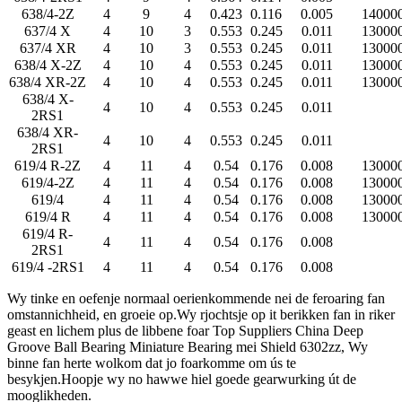
638/4-2Z
4
9
4
0.423
0.116
0.005
14000
637/4 X
4
10
3
0.553
0.245
0.011
13000
637/4 XR
4
10
3
0.553
0.245
0.011
13000
638/4 X-2Z
4
10
4
0.553
0.245
0.011
13000
638/4 XR-2Z
4
10
4
0.553
0.245
0.011
13000
638/4 X-
4
10
4
0.553
0.245
0.011
2RS1
638/4 XR-
4
10
4
0.553
0.245
0.011
2RS1
619/4 R-2Z
4
11
4
0.54
0.176
0.008
13000
619/4-2Z
4
11
4
0.54
0.176
0.008
13000
619/4
4
11
4
0.54
0.176
0.008
13000
619/4 R
4
11
4
0.54
0.176
0.008
13000
619/4 R-
4
11
4
0.54
0.176
0.008
2RS1
619/4 -2RS1
4
11
4
0.54
0.176
0.008
Wy tinke en oefenje normaal oerienkommende nei de feroaring fan
omstannichheid, en groeie op.Wy rjochtsje op it berikken fan in riker
geast en lichem plus de libbene foar Top Suppliers China Deep
Groove Ball Bearing Miniature Bearing mei Shield 6302zz, Wy
binne fan herte wolkom dat jo foarkomme om ús te
besykjen.Hoopje wy no hawwe hiel goede gearwurking út de
mooglikheden.