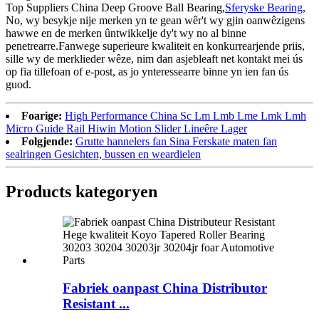
Top Suppliers China Deep Groove Ball Bearing,
Sferyske Bearing
,
No, wy besykje nije merken yn te gean wêr't wy gjin oanwêzigens
hawwe en de merken ûntwikkelje dy't wy no al binne
penetrearre.Fanwege superieure kwaliteit en konkurrearjende priis,
sille wy de merklieder wêze, nim dan asjebleaft net kontakt mei ús
op fia tillefoan of e-post, as jo ynteressearre binne yn ien fan ús
guod.
Foarige:
High Performance China Sc Lm Lmb Lme Lmk Lmh
Micro Guide Rail Hiwin Motion Slider Lineêre Lager
Folgjende:
Grutte hannelers fan Sina Ferskate maten fan
sealringen Gesichten, bussen en weardielen
Products kategoryen
Fabriek oanpast China Distributor
Resistant ...