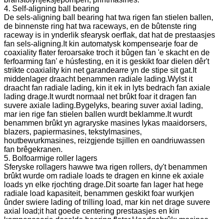
4. Self-aligning ball bearing
De sels-aligning ball bearing hat twa rigen fan stielen ballen,
de binnenste ring hat twa raceways, en de bûtenste ring
raceway is in ynderlik sfearysk oerflak, dat hat de prestaasjes
fan sels-aligning.It kin automatysk kompensearje foar de
coaxiality flater feroarsake troch it bûgen fan 'e skacht en de
ferfoarming fan' e húsfesting, en it is geskikt foar dielen dêr't
strikte coaxiality kin net garandearre yn de stipe sit gat.It
middenlager draacht benammen radiale lading.Wylst it
draacht fan radiale lading, kin it ek in lyts bedrach fan axiale
lading drage.It wurdt normaal net brûkt foar it dragen fan
suvere axiale lading.Bygelyks, bearing suver axial lading,
mar ien rige fan stielen ballen wurdt beklamme.It wurdt
benammen brûkt yn agraryske masines lykas maaidorsers,
blazers, papiermasines, tekstylmasines,
houtbewurkmasines, reizgjende tsjillen en oandriuwassen
fan brêgekranen.
5. Bolfoarmige roller lagers
Sferyske rollagers hawwe twa rigen rollers, dy't benammen
brûkt wurde om radiale loads te dragen en kinne ek axiale
loads yn elke rjochting drage.Dit soarte fan lager hat hege
radiale load kapasiteit, benammen geskikt foar wurkjen
ûnder swiere lading of trilling load, mar kin net drage suvere
axial load;it hat goede centering prestaasjes en kin