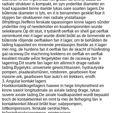
radiale struktuer is kompakt, en syn ynderlike diameter en
load kapasiteit binne itselde lykas oare soarten lagers.De
bûtenste diameter is lyts, en it is benammen geskikt foar it
stypjen fan struktueren mei radiale ynstallaasje
ôfmjittings.Neffens ferskate tapassingen kinne lagers sûnder
ynderlike ring of needelroller en koaikomponinten wurde
selektearre.Op dit stuit, it tydskrift oerflak en shell gat oerflak
oerienkomt mei it lager wurde direkt brûkt as de binnenste en
bûtenste rôljende oerflakken fan it lager, om te behâlden de
lading kapasiteit en rinnende prestaasjes Itselde as it lager
mei ring, de hurdens fan it oerflak fan de skacht of húsfesting
gat raceway.De machining krektens en oerflak en oerflak
kwaliteit moatte wêze fergelykber mei de raceway fan 'e
lagerring.Dit soarte fan lager kin allinnich drage radiale
lading.Bygelyks: universele gewrichtsassen, hydraulyske
pompen, plaatwalsmûnen, rotsboren, gearboxen foar
masine-ark, gearboxen foar auto's en trekkers, ensfh.
3. Angular kontakt lagers
Hoekkontaktkogellagers hawwe in hege limytsnelheid en
kinne sawol longitudinale as axiale lading drage, lykas
suvere axiale lading.De axiale loadkapasiteit wurdt bepaald
troch de kontaktwinkel en nimt ta mei de ferheging fan 'e
kontaktwinkel.Meast brûkt foar: oaljepompen,
loftkompressors, ferskate oerdrachten,
brânstofynjeksjepompen, printmasines.