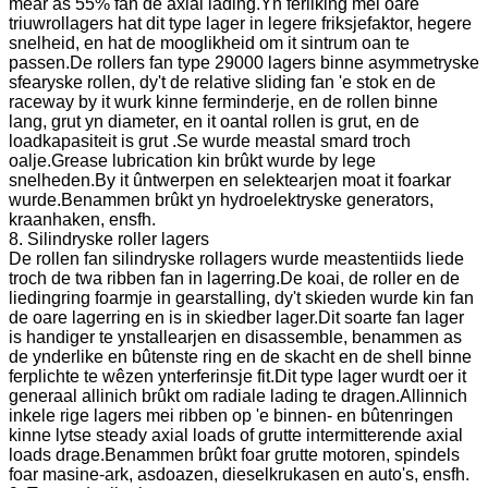
mear as 55% fan de axial lading.Yn ferliking mei oare
triuwrollagers hat dit type lager in legere friksjefaktor, hegere
snelheid, en hat de mooglikheid om it sintrum oan te
passen.De rollers fan type 29000 lagers binne asymmetryske
sfearyske rollen, dy't de relative sliding fan 'e stok en de
raceway by it wurk kinne ferminderje, en de rollen binne
lang, grut yn diameter, en it oantal rollen is grut, en de
loadkapasiteit is grut .Se wurde meastal smard troch
oalje.Grease lubrication kin brûkt wurde by lege
snelheden.By it ûntwerpen en selektearjen moat it foarkar
wurde.Benammen brûkt yn hydroelektryske generators,
kraanhaken, ensfh.
8. Silindryske roller lagers
De rollen fan silindryske rollagers wurde meastentiids liede
troch de twa ribben fan in lagerring.De koai, de roller en de
liedingring foarmje in gearstalling, dy't skieden wurde kin fan
de oare lagerring en is in skiedber lager.Dit soarte fan lager
is handiger te ynstallearjen en disassemble, benammen as
de ynderlike en bûtenste ring en de skacht en de shell binne
ferplichte te wêzen ynterferinsje fit.Dit type lager wurdt oer it
generaal allinich brûkt om radiale lading te dragen.Allinnich
inkele rige lagers mei ribben op 'e binnen- en bûtenringen
kinne lytse steady axial loads of grutte intermitterende axial
loads drage.Benammen brûkt foar grutte motoren, spindels
foar masine-ark, asdoazen, dieselkrukasen en auto's, ensfh.