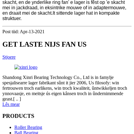
skacht, en de ynderlike ring fan' e lager is fêst op 'e skacht
mei in jackdraad, in eksintrike mouwe of in adaptermouwe,
en draait mei de skacht.It sittende lager hat in kompakte
struktuer.
Post tiid: Apr-13-2021
GET LASTE NIJS FAN US
Stjoere
Shandong Xinri Bearing Technology Co., Ltd is in famylje
spesjalisearre lager fabrikant sûnt it jier 2006, Us filosofy: win
fertrouwen troch earlikens, win troch kwaliteit, ûntwikkeljen troch
ynnovaasje, en meitsje ús eigen kânsen troch in ûndernimmende
geast.[ .. ]
Lês mear
PRODUCTS
Roller Bearing
Ball Bearing