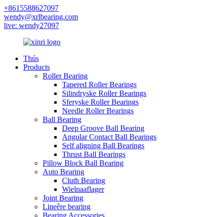
+8615588627097
wendy@xrlbearing.com
live: wendy27097
Thús
Products
Roller Bearing
Tapered Roller Bearings
Silindryske Roller Bearings
Sferyske Roller Bearings
Needle Roller Bearings
Ball Bearing
Deep Groove Ball Bearing
Angular Contact Ball Bearings
Self aligning Ball Bearings
Thrust Ball Bearings
Pillow Block Ball Bearing
Auto Bearing
Cluth Bearing
Wielnaaflager
Joint Bearing
Lineêre bearing
Bearing Accessories