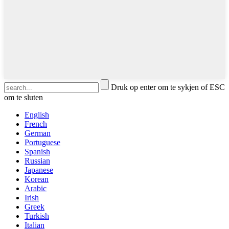
Druk op enter om te sykjen of ESC
om te sluten
English
French
German
Portuguese
Spanish
Russian
Japanese
Korean
Arabic
Irish
Greek
Turkish
Italian