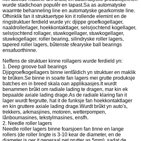
wurde stadichoan populêr en tapast.Sa as automatyske
waarmte behanneling line en automatyske gearkomste line.
Ofhinklik fan it struktuertype kin it rollende elemint en de
ringstruktuer ferdield wurde yn: djippe groefkogellager,
naaldrollerlager, hoekkontaktlager, selsrjochtend kogellager,
selsrjochtend rollager, stuwkogellager, stuwkogellager,
stuwkogellager. roller bearing, silindryske roller lagers,
tapered roller lagers, bûtenste sfearyske ball bearings
ensafuorthinne.
Neffens de struktuer kinne rollagers wurde ferdield yn:
1. Deep groove ball bearings
Djipgroefkogellagers binne ienfâldich yn struktuer en maklik
te brûken.Se binne in soarte fan lagers mei grutte produksje
batches en in breed skala oan applikaasjes.It wurdt
benammen brûkt om radiale lading te dragen, mar kin ek
bepaalde axiale lading drage.As de radiale klaring fan it
lager wurdt fergrutte, hat it de funksje fan hoekkontaktlager
en kin gruttere axiale lading drage.Wurdt brûkt yn auto's,
trekkers, arkmasjines, motoren, wetterpompen,
lânboumasines, tekstylmasines, ensfh.
2. Needle roller lagers
Needle roller lagers binne foarsjoen fan tinne en lange
rollers (de roller lingte is 3-10 kear de diameter, en de
diameter is oer it generaal net grutter as 5mm), sadat de