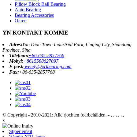
Pillow Block Ball Bearing
Auto Bearing
Bearing Accessories
Oaren
YN KONTAKT KOMME
Adres:
Yan Dian Town Industrial Park, Linqing City, Shandong
Province, Sina
Tillefoan:
+86-635-2857766
Mobyl:
+8615588627097
E-post:
wendy@xrlbearing.com
Fax:
+86-635-2857768
© Copyright - 2010-2021: Alle rjochten foarbehâlden.
- , , , , , ,
x
Stjoer email
Wendy-XRL lager