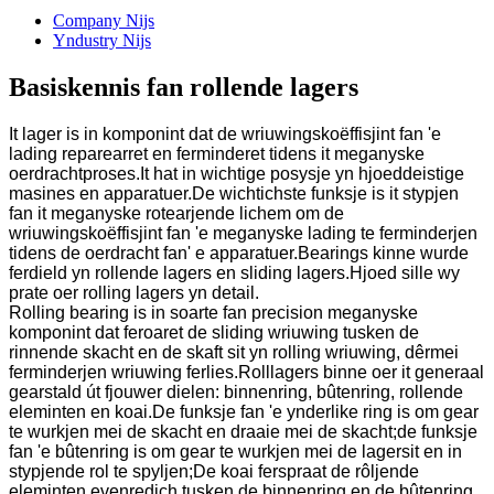
Company Nijs
Yndustry Nijs
Basiskennis fan rollende lagers
It lager is in komponint dat de wriuwingskoëffisjint fan 'e
lading reparearret en ferminderet tidens it meganyske
oerdrachtproses.It hat in wichtige posysje yn hjoeddeistige
masines en apparatuer.De wichtichste funksje is it stypjen
fan it meganyske rotearjende lichem om de
wriuwingskoëffisjint fan 'e meganyske lading te ferminderjen
tidens de oerdracht fan' e apparatuer.Bearings kinne wurde
ferdield yn rollende lagers en sliding lagers.Hjoed sille wy
prate oer rolling lagers yn detail.
Rolling bearing is in soarte fan precision meganyske
komponint dat feroaret de sliding wriuwing tusken de
rinnende skacht en de skaft sit yn rolling wriuwing, dêrmei
ferminderjen wriuwing ferlies.Rolllagers binne oer it generaal
gearstald út fjouwer dielen: binnenring, bûtenring, rollende
eleminten en koai.De funksje fan 'e ynderlike ring is om gear
te wurkjen mei de skacht en draaie mei de skacht;de funksje
fan 'e bûtenring is om gear te wurkjen mei de lagersit en in
stypjende rol te spyljen;De koai ferspraat de rôljende
eleminten evenredich tusken de binnenring en de bûtenring,