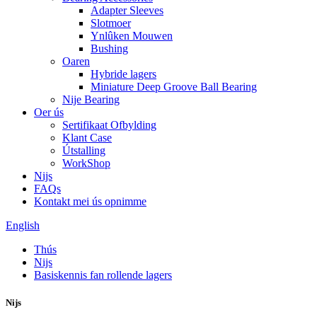
Adapter Sleeves
Slotmoer
Ynlûken Mouwen
Bushing
Oaren
Hybride lagers
Miniature Deep Groove Ball Bearing
Nije Bearing
Oer ús
Sertifikaat Ofbylding
Klant Case
Útstalling
WorkShop
Nijs
FAQs
Kontakt mei ús opnimme
English
Thús
Nijs
Basiskennis fan rollende lagers
Nijs