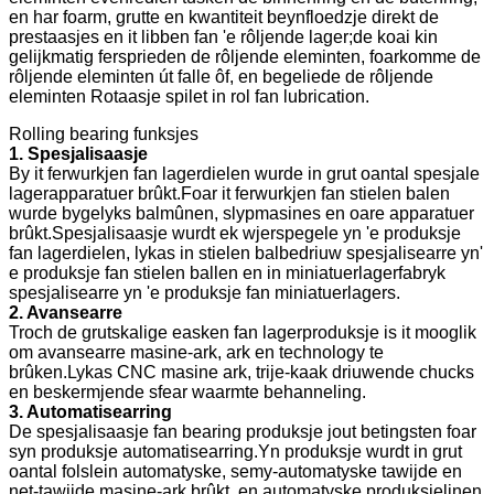
en har foarm, grutte en kwantiteit beynfloedzje direkt de
prestaasjes en it libben fan 'e rôljende lager;de koai kin
gelijkmatig fersprieden de rôljende eleminten, foarkomme de
rôljende eleminten út falle ôf, en begeliede de rôljende
eleminten Rotaasje spilet in rol fan lubrication.
Rolling bearing funksjes
1. Spesjalisaasje
By it ferwurkjen fan lagerdielen wurde in grut oantal spesjale
lagerapparatuer brûkt.Foar it ferwurkjen fan stielen balen
wurde bygelyks balmûnen, slypmasines en oare apparatuer
brûkt.Spesjalisaasje wurdt ek wjerspegele yn 'e produksje
fan lagerdielen, lykas in stielen balbedriuw spesjalisearre yn'
e produksje fan stielen ballen en in miniatuerlagerfabryk
spesjalisearre yn 'e produksje fan miniatuerlagers.
2. Avansearre
Troch de grutskalige easken fan lagerproduksje is it mooglik
om avansearre masine-ark, ark en technology te
brûken.Lykas CNC masine ark, trije-kaak driuwende chucks
en beskermjende sfear waarmte behanneling.
3. Automatisearring
De spesjalisaasje fan bearing produksje jout betingsten foar
syn produksje automatisearring.Yn produksje wurdt in grut
oantal folslein automatyske, semy-automatyske tawijde en
net-tawiide masine-ark brûkt, en automatyske produksjelinen