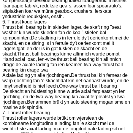
kompensearje deselde bearing flater.Haadgebrûk: masines
foar papierfabryk, reduksje gears, assen foar spoarauto's,
sitplakken foar walmûne gearbox, crushers, ferskate
yndustriële reduksjers, ensfh.
6. Thrust kogellagers
Thrust ball bearing is in skieden lager, de skaft ring "seat
washer kin wurde skieden fan de koai" stielen bal
komponinten.De skaftring is in ferrule dy't oerienkomt mei de
skacht, en de sitring is in ferrule dy't oerienkomt mei it
lagersitgat, en der is in gat tusken de skacht en de
skacht.Thrust ball bearings kinne allinnich wurde pompt
Hand axial load, ien-wize thrust ball bearing kin allinnich
drage de axiale lading fan ien keamer, twa-way thrust ball
bearing kin drage twa
Axiale lading yn alle rjochtingen.De thrust bal kin fernear de
warp rjochting fan 'e skacht dat kin net oanpast wurde, en de
limyt snelheid is hiel leech.One-way thrust ball bearing
De skacht en húsfesting kinne wurde axial ferpleatst yn ien
rjochting, en de twa-way bearing kin axial ferpleatst yn twa
rjochtingen.Benammen brûkt yn auto steering meganisme en
masine ark spindle.
7. Thrust roller bearing
Thrust roller lagers wurde brûkt om wjerstean de
kombinearre longitudinale lading fan 'e skacht mei de
wichtichste axial lading, mar de longitudinale lading sil net