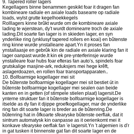
9. Tapered roller lagers
Kegellagers binne benammen geskikt foar it dragen fan
kombineare radiale en axiale loads basearre op radiale
loads, wylst grutte kegelhoekkegels
Rolllagers kinne brûkt wurde om de kombineare axiale
lading te wjerstean, dy't wurdt dominearre troch de axiale
lading.Dit soarte fan lager is in skieden lager, en syn
ynderlike ring (ynklusyf tapered rollers en koai) en bûtenste
ring kinne wurde ynstallearre apart.Yn it proses fan
ynstallaasje en gebrûk kin de radiale en axiale klaring fan it
lager oanpast wurde.It kin ek pre-ynterferinsje wurde
ynstalleare foar hubs foar efteras fan auto's, spindels foar
grutskalige masjine-ark, reduksjers mei hege krêft,
aslagerdoazen, en rollen foar transportapparaten..
10. Bolfoarmige kogellager mei sit
De bûtenste bolfoarmige kogellager mei sit bestiet út in
bûtenste bolfoarmige kogellager mei sealen oan beide
kanten en in getten (of stimpele stielen plaat) lagersit.De
ynterne struktuer fan it bûtenste bolfoarmige kogellager is
itselde as dy fan it djippe groefkogellager, mar de ynderlike
ring fan dit soarte lager is breder as de bûtenring.De
bûtenring hat in ôfkoarte sfearyske bûtenste oerflak, dat it
sintrum automatysk kin oanpasse as it oerienkomt mei it
konkave sfearyske oerflak fan 'e lagersit.Yn 't algemien is d'r
in gat tusken it binnenste gat fan dit soarte lager en de