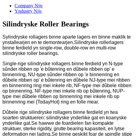
Company Nijs
Yndustry Nijs
Silindryske Roller Bearings
Sylindryske rollagers binne aparte lagers en binne maklik te
ynstallearjen en te demontearjen.Silindryske rollerlagers
binne ferdield yn single-row, double-row en multi-row
silindryske roller bearings.
Single-rige silindryske rollagers binne ferdield yn N-type
sûnder ribben op 'e bûtenring en dûbele ribben op' e
binnenring, NU-type sûnder ribben op 'e binnenring en
dûbele ribben op' e bûtenring en dûbele NJ-type mei ribben
en binnenring ring mei inkele rib, NF-type mei dûbele ribben
op binnenring, NF-type mei inkele rib op bûtenring, NUP-
type mei dûbele ribben op binnenring mei inkele rib op
binnenring mei {TodayHot} ring en folle mear.
Dûbele rige silindryske rollagers binne ferdield yn twa
soarten struktueren: silindryske ynderlike gat en koanyske
ynderlike gat.Se hawwe de foardielen fan kompakte
struktuer, sterke rigidity, grutte bearing kapasiteit, en lytse
deformation nei lading.Se binne geskikt foar de spindle stipe