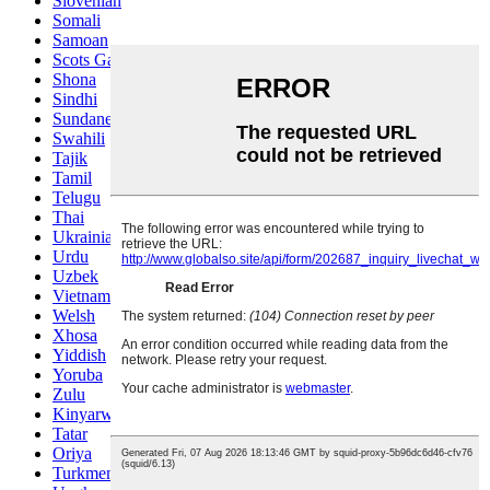
Slovenian
Somali
Samoan
Scots Gaelic
Shona
Sindhi
Sundanese
Swahili
Tajik
Tamil
Telugu
Thai
Ukrainian
Urdu
Uzbek
Vietnamese
Welsh
Xhosa
Yiddish
Yoruba
Zulu
Kinyarwanda
Tatar
Oriya
Turkmen