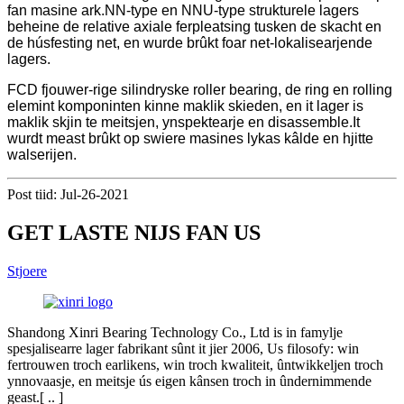
fan masine ark.NN-type en NNU-type strukturele lagers
beheine de relative axiale ferpleatsing tusken de skacht en
de húsfesting net, en wurde brûkt foar net-lokalisearjende
lagers.
FCD fjouwer-rige silindryske roller bearing, de ring en rolling
elemint komponinten kinne maklik skieden, en it lager is
maklik skjin te meitsjen, ynspektearje en disassemble.It
wurdt meast brûkt op swiere masines lykas kâlde en hjitte
walserijen.
Post tiid: Jul-26-2021
GET LASTE NIJS FAN US
Stjoere
Shandong Xinri Bearing Technology Co., Ltd is in famylje
spesjalisearre lager fabrikant sûnt it jier 2006, Us filosofy: win
fertrouwen troch earlikens, win troch kwaliteit, ûntwikkeljen troch
ynnovaasje, en meitsje ús eigen kânsen troch in ûndernimmende
geast.[ .. ]