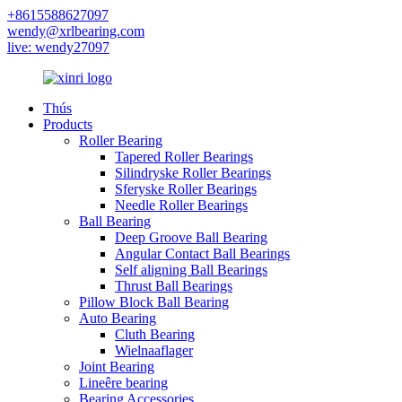
+8615588627097
wendy@xrlbearing.com
live: wendy27097
Thús
Products
Roller Bearing
Tapered Roller Bearings
Silindryske Roller Bearings
Sferyske Roller Bearings
Needle Roller Bearings
Ball Bearing
Deep Groove Ball Bearing
Angular Contact Ball Bearings
Self aligning Ball Bearings
Thrust Ball Bearings
Pillow Block Ball Bearing
Auto Bearing
Cluth Bearing
Wielnaaflager
Joint Bearing
Lineêre bearing
Bearing Accessories