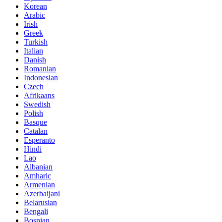
Korean
Arabic
Irish
Greek
Turkish
Italian
Danish
Romanian
Indonesian
Czech
Afrikaans
Swedish
Polish
Basque
Catalan
Esperanto
Hindi
Lao
Albanian
Amharic
Armenian
Azerbaijani
Belarusian
Bengali
Bosnian