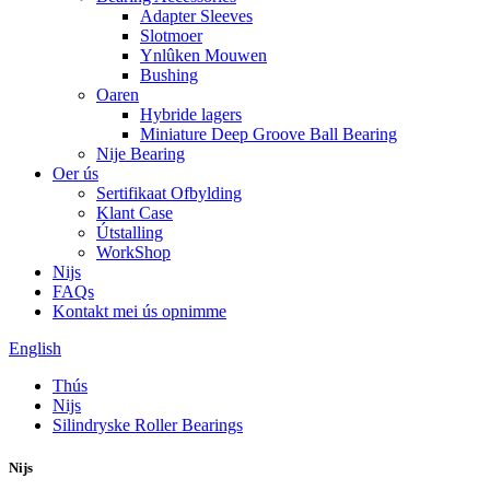
Adapter Sleeves
Slotmoer
Ynlûken Mouwen
Bushing
Oaren
Hybride lagers
Miniature Deep Groove Ball Bearing
Nije Bearing
Oer ús
Sertifikaat Ofbylding
Klant Case
Útstalling
WorkShop
Nijs
FAQs
Kontakt mei ús opnimme
English
Thús
Nijs
Silindryske Roller Bearings
Nijs