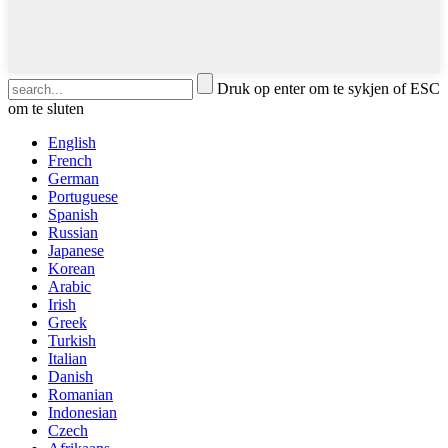
Druk op enter om te sykjen of ESC
om te sluten
English
French
German
Portuguese
Spanish
Russian
Japanese
Korean
Arabic
Irish
Greek
Turkish
Italian
Danish
Romanian
Indonesian
Czech