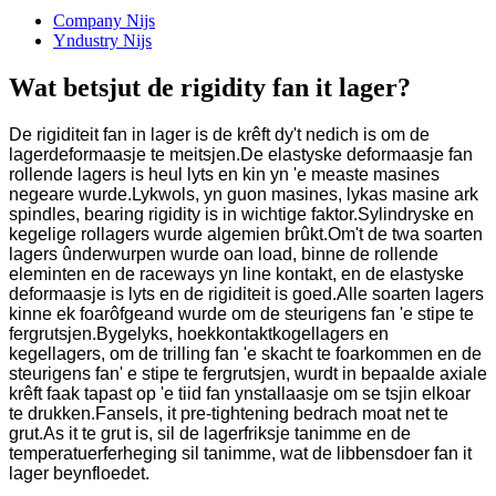
Company Nijs
Yndustry Nijs
Wat betsjut de rigidity fan it lager?
De rigiditeit fan in lager is de krêft dy't nedich is om de
lagerdeformaasje te meitsjen.De elastyske deformaasje fan
rollende lagers is heul lyts en kin yn 'e measte masines
negeare wurde.Lykwols, yn guon masines, lykas masine ark
spindles, bearing rigidity is in wichtige faktor.Sylindryske en
kegelige rollagers wurde algemien brûkt.Om't de twa soarten
lagers ûnderwurpen wurde oan load, binne de rollende
eleminten en de raceways yn line kontakt, en de elastyske
deformaasje is lyts en de rigiditeit is goed.Alle soarten lagers
kinne ek foarôfgeand wurde om de steurigens fan 'e stipe te
fergrutsjen.Bygelyks, hoekkontaktkogellagers en
kegellagers, om de trilling fan 'e skacht te foarkommen en de
steurigens fan' e stipe te fergrutsjen, wurdt in bepaalde axiale
krêft faak tapast op 'e tiid fan ynstallaasje om se tsjin elkoar
te drukken.Fansels, it pre-tightening bedrach moat net te
grut.As it te grut is, sil de lagerfriksje tanimme en de
temperatuerferheging sil tanimme, wat de libbensdoer fan it
lager beynfloedet.