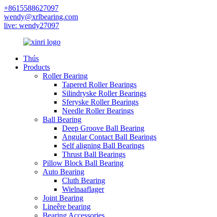
+8615588627097
wendy@xrlbearing.com
live: wendy27097
Thús
Products
Roller Bearing
Tapered Roller Bearings
Silindryske Roller Bearings
Sferyske Roller Bearings
Needle Roller Bearings
Ball Bearing
Deep Groove Ball Bearing
Angular Contact Ball Bearings
Self aligning Ball Bearings
Thrust Ball Bearings
Pillow Block Ball Bearing
Auto Bearing
Cluth Bearing
Wielnaaflager
Joint Bearing
Lineêre bearing
Bearing Accessories