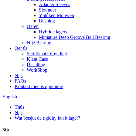
Adapter Sleeves
Slotmoer
Ynlûken Mouwen
Bushing
Oaren
Hybride lagers
Miniature Deep Groove Ball Bearing
Nije Bearing
Oer ús
Sertifikaat Ofbylding
Klant Case
Útstalling
WorkShop
Nijs
FAQs
Kontakt mei ús opnimme
English
Thús
Nijs
Wat betsjut de rigidity fan it lager?
Nijs