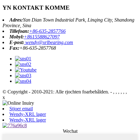
YN KONTAKT KOMME
Adres:
Yan Dian Town Industrial Park, Linqing City, Shandong
Province, Sina
Tillefoan:
+86-635-2857766
Mobyl:
+8615588627097
E-post:
wendy@xrlbearing.com
Fax:
+86-635-2857768
© Copyright - 2010-2021: Alle rjochten foarbehâlden.
- , , , , , ,
x
Stjoer email
Wendy-XRL lager
Wendy-XRL lager
Wechat