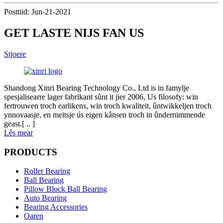
Posttiid: Jun-21-2021
GET LASTE NIJS FAN US
Stjoere
Shandong Xinri Bearing Technology Co., Ltd is in famylje
spesjalisearre lager fabrikant sûnt it jier 2006, Us filosofy: win
fertrouwen troch earlikens, win troch kwaliteit, ûntwikkeljen troch
ynnovaasje, en meitsje ús eigen kânsen troch in ûndernimmende
geast.[ .. ]
Lês mear
PRODUCTS
Roller Bearing
Ball Bearing
Pillow Block Ball Bearing
Auto Bearing
Bearing Accessories
Oaren