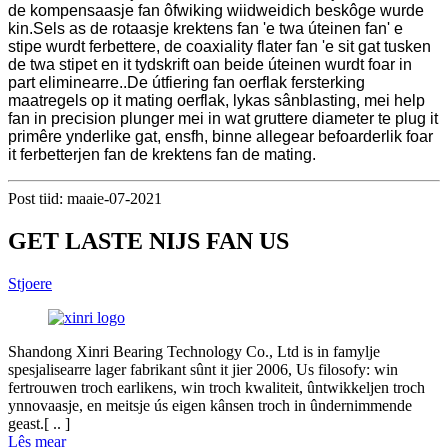
de kompensaasje fan ôfwiking wiidweidich beskôge wurde
kin.Sels as de rotaasje krektens fan 'e twa úteinen fan' e
stipe wurdt ferbettere, de coaxiality flater fan 'e sit gat tusken
de twa stipet en it tydskrift oan beide úteinen wurdt foar in
part eliminearre..De útfiering fan oerflak fersterking
maatregels op it mating oerflak, lykas sânblasting, mei help
fan in precision plunger mei in wat gruttere diameter te plug it
primêre ynderlike gat, ensfh, binne allegear befoarderlik foar
it ferbetterjen fan de krektens fan de mating.
Post tiid: maaie-07-2021
GET LASTE NIJS FAN US
Stjoere
Shandong Xinri Bearing Technology Co., Ltd is in famylje
spesjalisearre lager fabrikant sûnt it jier 2006, Us filosofy: win
fertrouwen troch earlikens, win troch kwaliteit, ûntwikkeljen troch
ynnovaasje, en meitsje ús eigen kânsen troch in ûndernimmende
geast.[ .. ]
Lês mear