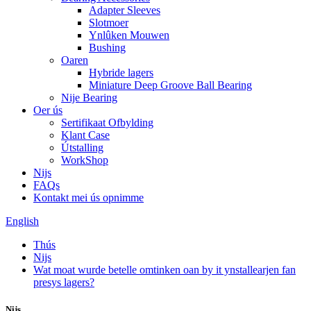
Adapter Sleeves
Slotmoer
Ynlûken Mouwen
Bushing
Oaren
Hybride lagers
Miniature Deep Groove Ball Bearing
Nije Bearing
Oer ús
Sertifikaat Ofbylding
Klant Case
Útstalling
WorkShop
Nijs
FAQs
Kontakt mei ús opnimme
English
Thús
Nijs
Wat moat wurde betelle omtinken oan by it ynstallearjen fan
presys lagers?
Nijs