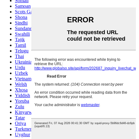
Somali
Samoan
Scots Gaelic
Shona
Sindhi
Sundanese
Swahili
Tajik
Tamil
Telugu
Thai
Ukrainian
Urdu
Uzbek
Vietnamese
Welsh
Xhosa
Yiddish
Yoruba
Zulu
Kinyarwanda
Tatar
Oriya
Turkmen
Uyghur